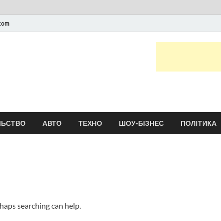
.com
Новини України та сві
головні і останні новини онлайн
ЛЬСТВО
АВТО
ТЕХНО
ШОУ-БІЗНЕС
ПОЛІТИКА
rhaps searching can help.