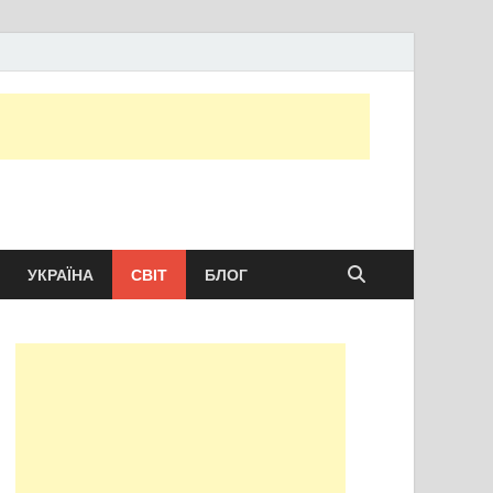
ту сьогодні
УКРАЇНА
СВІТ
БЛОГ