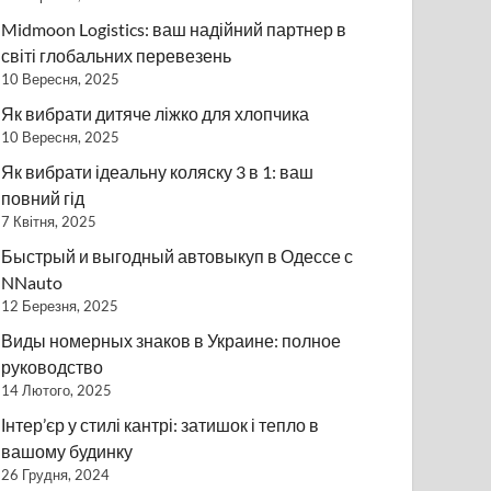
Midmoon Logistics: ваш надійний партнер в
світі глобальних перевезень
10 Вересня, 2025
Як вибрати дитяче ліжко для хлопчика
10 Вересня, 2025
Як вибрати ідеальну коляску 3 в 1: ваш
повний гід
7 Квітня, 2025
Быстрый и выгодный автовыкуп в Одессе с
NNauto
12 Березня, 2025
Виды номерных знаков в Украине: полное
руководство
14 Лютого, 2025
Інтер’єр у стилі кантрі: затишок і тепло в
вашому будинку
26 Грудня, 2024