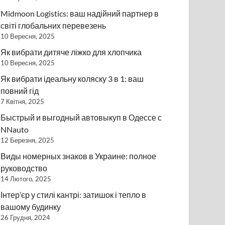
Midmoon Logistics: ваш надійний партнер в
світі глобальних перевезень
10 Вересня, 2025
Як вибрати дитяче ліжко для хлопчика
10 Вересня, 2025
Як вибрати ідеальну коляску 3 в 1: ваш
повний гід
7 Квітня, 2025
Быстрый и выгодный автовыкуп в Одессе с
NNauto
12 Березня, 2025
Виды номерных знаков в Украине: полное
руководство
14 Лютого, 2025
Інтер’єр у стилі кантрі: затишок і тепло в
вашому будинку
26 Грудня, 2024