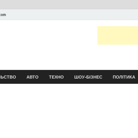
.com
Новини України та сві
головні і останні новини онлайн
ЛЬСТВО
АВТО
ТЕХНО
ШОУ-БІЗНЕС
ПОЛІТИКА