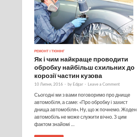
РЕМОНТ І ТЮНІНГ
Як і чим найкраще проводити
обробку найбільш схильних до
корозії частин кузова
10 Липня, 2016
-
by
Edgar
-
Leave a Comment
Сьогодні ми з вами поговоримо про днище
автомобіля, а саме: «Про обробку і захист
днища автомобіля«. Ну, що ж почнемо. Жоден
автомобіль не може служити вічно. З цим
фактом знайомі …