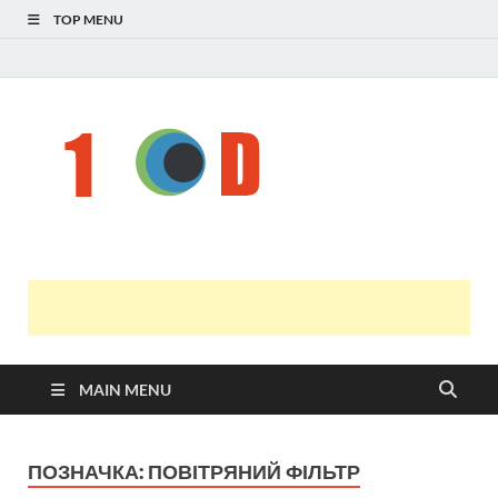
TOP MENU
Н
голо
і
У
оста
нов
онл
т
с
MAIN MENU
ПОЗНАЧКА:
ПОВІТРЯНИЙ ФІЛЬТР