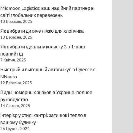
Midmoon Logistics: ваш надійний партнер в
світі глобальних перевезень
10 Вересня, 2025
Як вибрати дитяче ліжко для хлопчика
10 Вересня, 2025
Як вибрати ідеальну коляску 3 в 1: ваш
повний гід
7 Квітня, 2025
Быстрый и выгодный автовыкуп в Одессе с
NNauto
12 Березня, 2025
Виды номерных знаков в Украине: полное
руководство
14 Лютого, 2025
Інтер’єр у стилі кантрі: затишок і тепло в
вашому будинку
26 Грудня, 2024