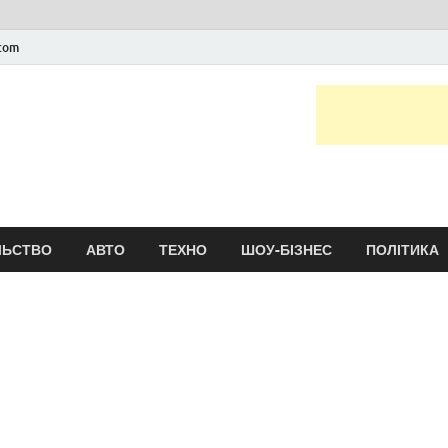
.com
Новини України та сві
головні і останні новини онлайн
ЛЬСТВО
АВТО
ТЕХНО
ШОУ-БІЗНЕС
ПОЛІТИКА