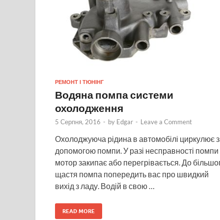
РЕМОНТ І ТЮНІНГ
Водяна помпа системи
охолодження
5 Серпня, 2016
-
by
Edgar
-
Leave a Comment
Охолоджуюча рідина в автомобілі циркулює з
допомогою помпи. У разі несправності помпи
мотор закипає або перегрівається. До більшо
щастя помпа попередить вас про швидкий
вихід з ладу. Водій в свою …
READ MORE