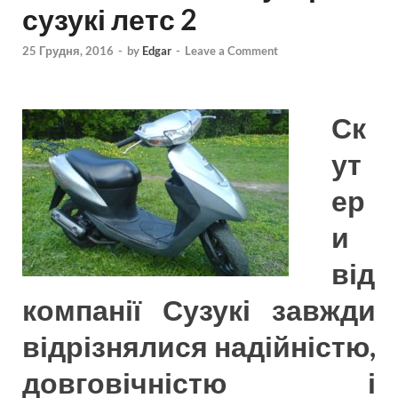
сузукі летс 2
25 Грудня, 2016
-
by
Edgar
-
Leave a Comment
Ск
ут
ер
и
від
компанії Сузукі завжди
відрізнялися надійністю,
довговічністю і