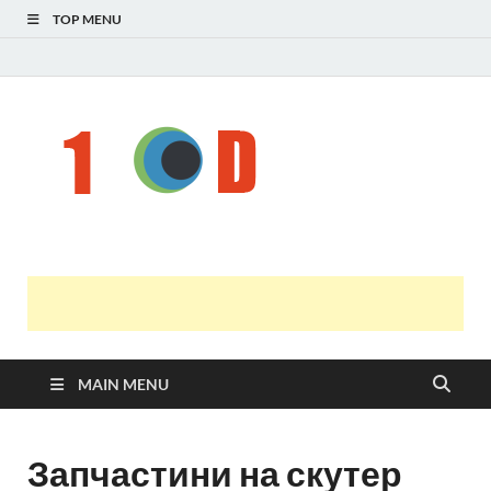
TOP MENU
Н
голо
і
У
оста
нов
онл
т
с
MAIN MENU
Запчастини на скутер