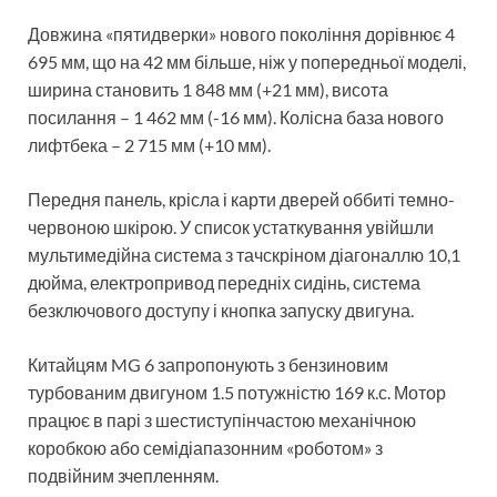
Довжина «пятидверки» нового покоління дорівнює 4
695 мм, що на 42 мм більше, ніж у попередньої моделі,
ширина становить 1 848 мм (+21 мм), висота
посилання – 1 462 мм (-16 мм). Колісна база нового
лифтбека – 2 715 мм (+10 мм).
Передня панель, крісла і карти дверей оббиті темно-
червоною шкірою. У список устаткування увійшли
мультимедійна система з тачскріном діагоналлю 10,1
дюйма, електропривод передніх сидінь, система
безключового доступу і кнопка запуску двигуна.
Китайцям MG 6 запропонують з бензиновим
турбованим двигуном 1.5 потужністю 169 к.с. Мотор
працює в парі з шестиступінчастою механічною
коробкою або семідіапазонним «роботом» з
подвійним зчепленням.