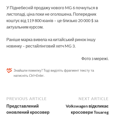
У Піднебесній продажу нового MG 6 почнуться в
листопаді, ціна поки не оголошена. Попередник
коштує від 119 800 юанів – це близько 20 000 $ за
актуальним курсом.
Раніше марка вивела на китайський ринок іншу
новинку – рестайлінговий хетч MG 3.
Фото з мережі.
Знайшли помилку? Тоді виділіть фрагмент тексту та
натисніть
Ctrl+Enter
.
PREVIOUS ARTICLE
NEXT ARTICLE
Представлений
Volkswagen відкликає
оновлений кросовер
кросовери Touareg