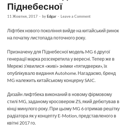
Піднебесної
11 Жовтня, 2017
-
by
Edgar
-
Leave a Comment
Ліфтбек нового покоління вийде на китайський ринок
на початку листопада поточного року.
Призначену для Піднебесної модель MG 6 другої
генерації марка розсекретила у вересні. Тепер же в
Мережі з’явилися «живі» знімки «пятидверки», їх
опублікувало видання Autohome. Нагадаємо, бренд
MG належить китайському концерну SAIC.
Дизайн лифтбека виконаний в новому фірмовому
стилі MG, заданому кросовером ZS, який дебютував в
кінці минулого року. При цьому MG 6 отримав решітку
радіатора як у концепту E-Motion, представленого в
квітні 2017 го.