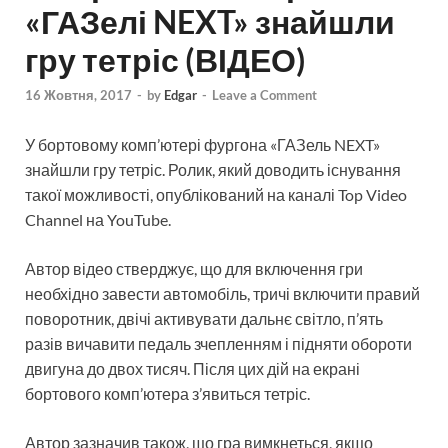
«ГАЗелі NEXT» знайшли
гру тетріс (ВІДЕО)
16 Жовтня, 2017
-
by
Edgar
-
Leave a Comment
У бортовому комп’ютері фургона «ГАЗель NEXT»
знайшли гру тетріс. Ролик, який доводить існування
такої можливості, опублікований на каналі Top Video
Channel на YouTube.
Автор відео стверджує, що для включення гри
необхідно завести автомобіль, тричі включити правий
поворотник, двічі активувати дальнє світло, п’ять
разів вичавити педаль зчепленням і підняти обороти
двигуна до двох тисяч. Після цих дій на екрані
бортового комп’ютера з’явиться тетріс.
Автор зазначив також, що гра вимкнеться, якщо