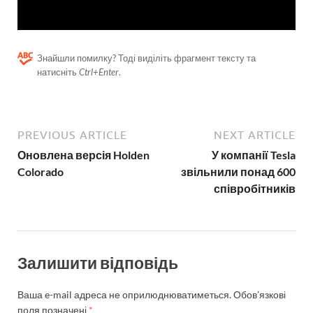
Знайшли помилку? Тоді виділіть фрагмент тексту та
натисніть
Ctrl+Enter
.
PREVIOUS ARTICLE
NEXT ARTICLE
Оновлена версія Holden
У компанії Tesla
Colorado
звільнили понад 600
співробітників
Залишити відповідь
Ваша e-mail адреса не оприлюднюватиметься.
Обов’язкові
поля позначені
*