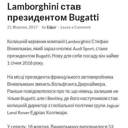
Lamborghini став
президентом Bugatti
21 Жовтня, 2017
-
by
Edgar
-
Leave a Comment
Колишній керівник компанії Lamborghini Стефан
Вінкельман, який зараз очолює Audi Sport, стане
президентом Bugatti. Нову для себе посаду він займе
1 січня 2018 року.
На місці президента французького автовиробника
Вінкельманн змінить Вольфганга Дюрхаймера.
Раніше повідомлялося про те, що німець залишив не
тільки Bugatti, але і Bentley, де його наступником став
колишній директор з глобальної політики групи Jaguar
Land Rover Едріан Холлмарк.
У середу, 18 жовтня, Винкельману виповнилося 53