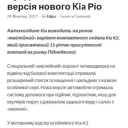
версія нового Kia Ріо
28 Жовтня, 2017
-
by
Edgar
-
Leave a Comment
Автохолдинг Kia виводить на ринок
«ювілейний» варіант компактного седана Kia K2,
який присвячений 15-річчю присутності
компанії на ринку Піднебесної.
Спеціальний «ювілейний» варіант чотиридверка на
відміну від базової комплектації отримала
розширений список оснащення і шильдики з назвою
особливої ​​серії. Нова версія автомобіля отримала
систему допомоги при підйомі, підлокітник, нішу для
окулярів поруч з дзеркалом заднього виду і салон з
«екокожі».
У моторному відсіку особливого Kia K2