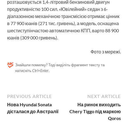
розташовується 1,4-літровий бензиновий двигун
продуктивністю 100 сил. «Ювілейний» седан з 6-
діапазонною механічною трансмісією отримає цінник
в 77 900 юанів (271 тис. гривень), а модель, оснащена
шестиступінчастою автоматичною КПП, варто 88 900
юанів (309 000 гривень).
Фото з мережі.
Знайшли помилку? Тоді виділіть фрагмент тексту та
натисніть
Ctrl+Enter
.
PREVIOUS ARTICLE
NEXT ARTICLE
Нова Hyundai Sonata
На ринок виходить
дісталася до Австралії
Chery Tiggo під маркою
Qoros