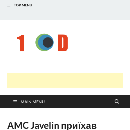
TOP MENU
Н
голо
і
У
оста
нов
онл
т
с
MAIN MENU
AMC Javelin приїхав