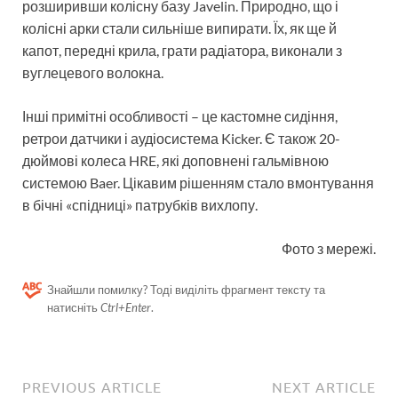
розширивши колісну базу Javelin. Природно, що і
колісні арки стали сильніше випирати. Їх, як ще й
капот, передні крила, грати радіатора, виконали з
вуглецевого волокна.
Інші примітні особливості – це кастомне сидіння,
ретрои датчики і аудіосистема Kicker. Є також 20-
дюймові колеса HRE, які доповнені гальмівною
системою Baer. Цікавим рішенням стало вмонтування
в бічні «спідниці» патрубків вихлопу.
Фото з мережі.
Знайшли помилку? Тоді виділіть фрагмент тексту та
натисніть
Ctrl+Enter
.
PREVIOUS ARTICLE
NEXT ARTICLE