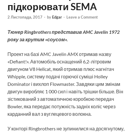
підкорювати SEMA
2 Листопада, 2017
-
by
Edgar
-
Leave a Comment
Тюнер Ringbrothers представив AMC Javelin 1972
року за крутим «соусом».
Проект на базі AMC Javelin AMX отримав назву
«Defiant!». Автомобіль оснащений 6,2-літровим
двигуном V8 Hellcat, який отримав плюс нагнітач
Whipple, систему подачі горючої суміші Holley
Dominator і вихлоп Flowmaster. Завдяки цим змінам
двигун виробляє 1 000 сил і навіть трішки більше. Він
зістикований з автоматичною коробкою передач
Bowler, яка передає потужність задніх коліс через
карданний вал з вуглецевого волокна.
У конторі Ringbrothers не зупинилися на досягнутому,