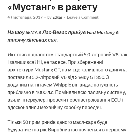
«Мустанг» в ракету
4 Листопада, 2017
-
by
Edgar
-
Leave a Comment
На шоу SEMA в Лас-Вегас прибув Ford Mustang в
тисячу кінських сил.
Як стояв під капотом стандартний 5,0-літровий V8, так
і залишився? Ні, не так все. При збереженні
архітектури Mustang GT, на місце колишнього двигуна
поставили 5,2-літровий V8 від Shelby GT350. З
доданим нагнітачем Whipple він видає потужність
приблизно в 1000 л.с. Поміняли всю паливну систему,
взяли інтеркулер, провели перенастроювання ECU і
вдосконалили механічну коробку передач.
Тільки 50 примірників даного масл-кара буде
будуватися на рік. Виробництво почнеться в першому