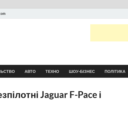
.com
Новини України та сві
головні і останні новини онлайн
ЛЬСТВО
АВТО
ТЕХНО
ШОУ-БІЗНЕС
ПОЛІТИКА
пілотні Jaguar F-Pace і