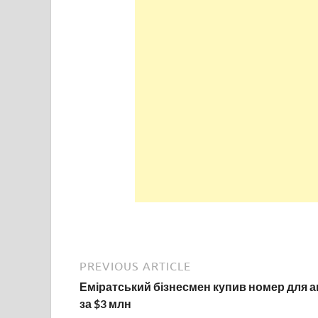
PREVIOUS ARTICLE
Еміратський бізнесмен купив номер для а
за $3 млн