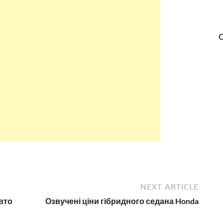
NEXT ARTICLE
вто
Озвучені ціни гібридного седана Honda