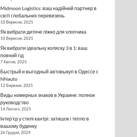
Midmoon Logistics: ваш надійний партнер в
світі глобальних перевезень
10 Вересня, 2025
Як вибрати дитяче ліжко для хлопчика
10 Вересня, 2025
Як вибрати ідеальну коляску 3 в 1: ваш
повний гід
7 Квітня, 2025
Быстрый и выгодный автовыкуп в Одессе с
NNauto
12 Березня, 2025
Виды номерных знаков в Украине: полное
руководство
14 Лютого, 2025
Інтер’єр у стилі кантрі: затишок і тепло в
вашому будинку
26 Грудня, 2024