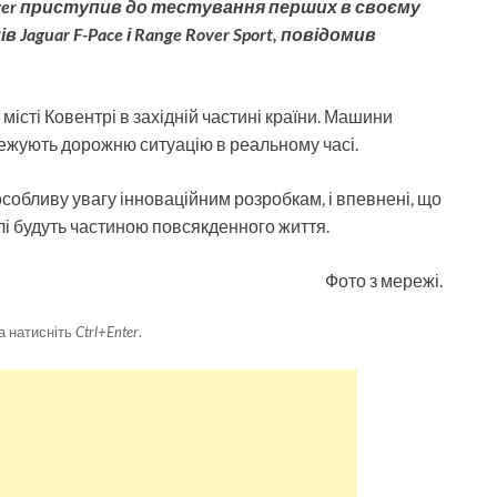
ver приступив до тестування перших в своєму
aguar F-Pace і Range Rover Sport, повідомив
істі Ковентрі в західній частині країни. Машини
тежують дорожню ситуацію в реальному часі.
собливу увагу інноваційним розробкам, і впевнені, що
лі будуть частиною повсякденного життя.
Фото з мережі.
а натисніть
Ctrl+Enter
.