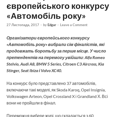
європейського конкурсу
«Автомобіль року»
27 Листопада, 2017
-
by
Edgar
-
Leave a Comment
Організатори європейського конкурсу
«Автомобіль року» вибрали сім фіналістів, які
продовжать боротьбу за перше місце. У число
претендентів на перемогу увійшли: Alfa Romeo
Stelvio, Audi A8, BMW 5 Series, Citroen C3 Aircross, Kia
Stinger, Seat Ibiza і Volvo XC40.
На конкурс було представлено 37 автомобілів,
включаючи такі моделі, як Skoda Karoq, Opel Insignia,
Volkswagen Arteon, Opel Crossland X і Grandland Х. Всі
вони не пройшли в фінал.
Переможця вибере журі, що складається з 60