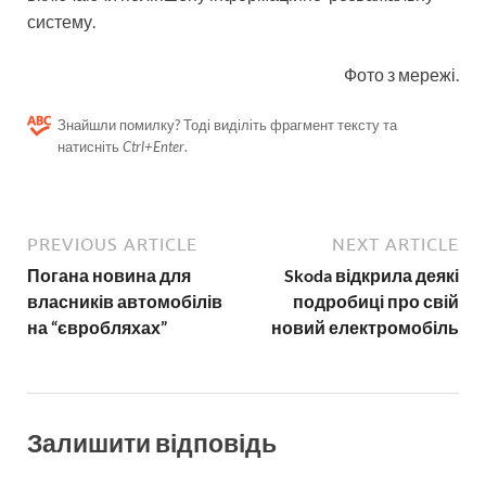
систему.
Фото з мережі.
Знайшли помилку? Тоді виділіть фрагмент тексту та
натисніть
Ctrl+Enter
.
PREVIOUS ARTICLE
NEXT ARTICLE
Погана новина для
Skoda відкрила деякі
власників автомобілів
подробиці про свій
на “євробляхах”
новий електромобіль
Залишити відповідь