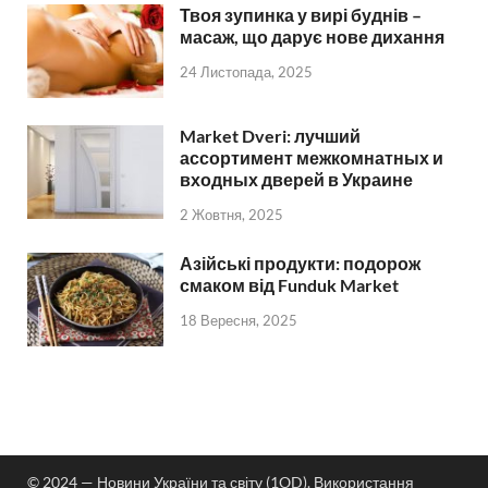
Твоя зупинка у вирі буднів –
масаж, що дарує нове дихання
24 Листопада, 2025
Market Dveri: лучший
ассортимент межкомнатных и
входных дверей в Украине
2 Жовтня, 2025
Азійські продукти: подорож
смаком від Funduk Market
18 Вересня, 2025
© 2024 — Новини України та світу (1OD). Використання