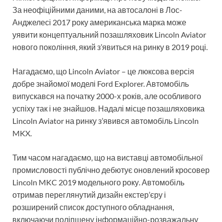
За неофіційними даними, на автосалоні в Лос-
Анджелесі 2017 року американська марка може
уявити концептуальний позашляховик Lincoln Aviator
нового покоління, який з’явиться на ринку в 2019 році.
Нагадаємо, що Lincoln Aviator – це люксова версія
добре знайомої моделі Ford Explorer. Автомобіль
випускався на початку 2000-х років, але особливого
успіху так і не знайшов. Надалі місце позашляховика
Lincoln Aviator на ринку з’явився автомобіль Lincoln
MKX.
Тим часом нагадаємо, що на виставці автомобільної
промисловості публічно дебютує оновлений кросовер
Lincoln MKC 2019 модельного року. Автомобіль
отримав переглянутий дизайн екстер’єру і
розширений список доступного обладнання,
включаючи поліпшену інформаційно-розважальну