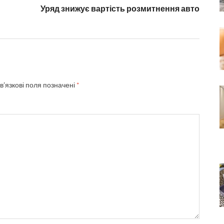
Уряд знижує вартість розмитнення авто
в’язкові поля позначені
*