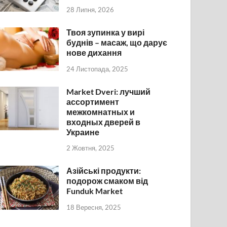
28 Липня, 2026
Твоя зупинка у вирі
буднів – масаж, що дарує
нове дихання
24 Листопада, 2025
Market Dveri: лучший
ассортимент
межкомнатных и
входных дверей в
Украине
2 Жовтня, 2025
Азійські продукти:
подорож смаком від
Funduk Market
18 Вересня, 2025