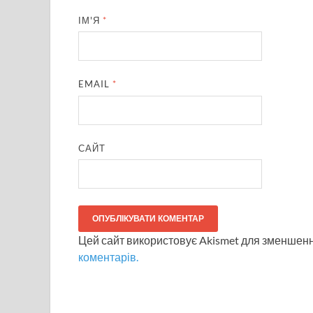
ІМ'Я
*
EMAIL
*
САЙТ
Цей сайт використовує Akismet для зменшен
коментарів.