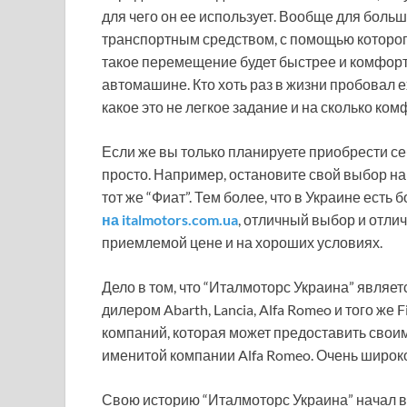
для чего он ее использует. Вообще для бол
транспортным средством, с помощью которого о
такое перемещение будет быстрее и комфорт
автомашине. Кто хоть раз в жизни пробовал е
какое это не легкое задание и на сколько к
Если же вы только планируете приобрести се
просто. Например, остановите свой выбор на
тот же “Фиат”. Тем более, что в Украине ест
на italmotors.com.ua
, отличный выбор и отли
приемлемой цене и на хороших условиях.
Дело в том, что “Италмоторс Украина” явля
дилером Abarth, Lancia, Alfa Romeo и того же F
компаний, которая может предоставить свои
именитой компании Alfa Romeo. Очень широк
Свою историю “Италмоторс Украина” начал в 