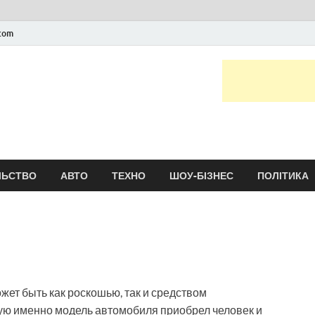
.com
Новини України та сві
головні і останні новини онлайн
ЛЬСТВО
АВТО
ТЕХНО
ШОУ-БІЗНЕС
ПОЛІТИКА
жет быть как роскошью, так и средством
акую именно модель автомобиля приобрел человек и