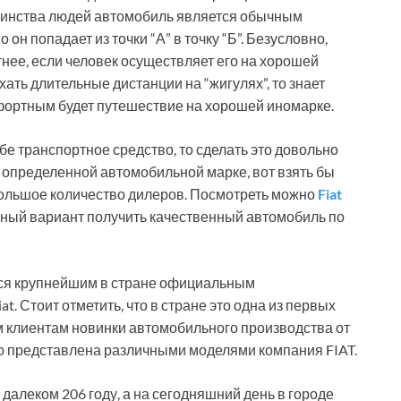
ьшинства людей автомобиль является обычным
н попадает из точки “А” в точку “Б”. Безусловно,
нее, если человек осуществляет его на хорошей
хать длительные дистанции на “жигулях”, то знает
омфортным будет путешествие на хорошей иномарке.
бе транспортное средство, то сделать это довольно
 определенной автомобильной марке, вот взять бы
ь большое количество дилеров. Посмотреть можно
Fiat
чный вариант получить качественный автомобиль по
ется крупнейшим в стране официальным
iat. Стоит отметить, что в стране это одна из первых
м клиентам новинки автомобильного производства от
о представлена различными моделями компания FIAT.
далеком 206 году, а на сегодняшний день в городе