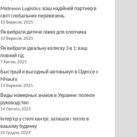
Midmoon Logistics: ваш надійний партнер в
світі глобальних перевезень
10 Вересня, 2025
Як вибрати дитяче ліжко для хлопчика
10 Вересня, 2025
Як вибрати ідеальну коляску 3 в 1: ваш
повний гід
7 Квітня, 2025
Быстрый и выгодный автовыкуп в Одессе с
NNauto
12 Березня, 2025
Виды номерных знаков в Украине: полное
руководство
14 Лютого, 2025
Інтер’єр у стилі кантрі: затишок і тепло в
вашому будинку
26 Грудня, 2024