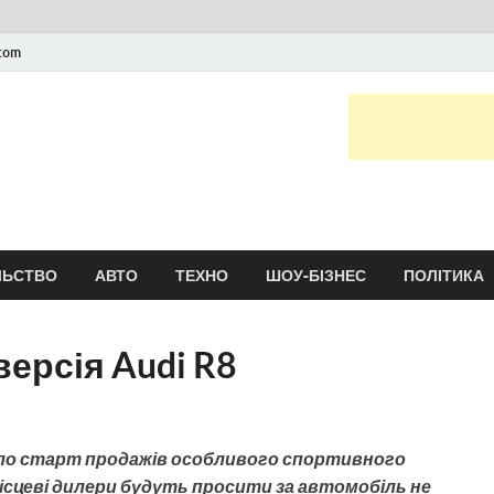
.com
Новини України та сві
головні і останні новини онлайн
ЛЬСТВО
АВТО
ТЕХНО
ШОУ-БІЗНЕС
ПОЛІТИКА
ерсія Audi R8
увало старт продажів особливого спортивного
n. Місцеві дилери будуть просити за автомобіль не