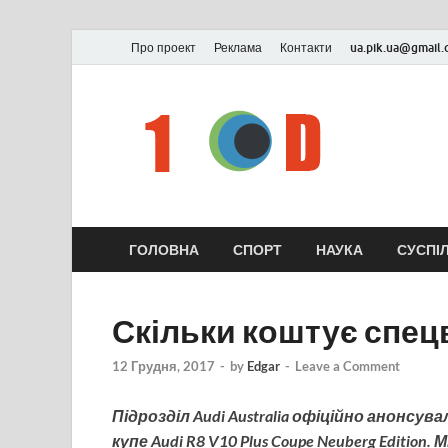
Про проект
Реклама
Контакти
ua.pik.ua@gmail
ГОЛОВНА
СПОРТ
НАУКА
СУСПІ
Скільки коштує спецв
12 Грудня, 2017
-
by
Edgar
-
Leave a Comment
Підрозділ Audi Australia офіційно анонс
купе Audi R8 V10 Plus Coupe Neuberg Editio