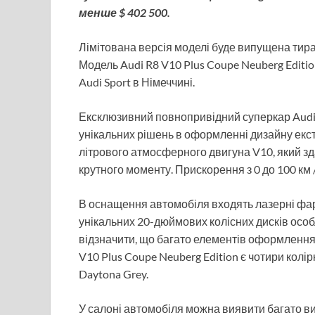
менше $ 402 500.
Лімітована версія моделі буде випущена тира
Модель Audi R8 V10 Plus Coupe Neuberg Editi
Audi Sport в Німеччині.
Ексклюзивний повнопривідний суперкар Audi 
унікальних рішень в оформленні дизайну екст
літрового атмосферного двигуна V10, який здат
крутного моменту. Прискорення з 0 до 100 км / 
В оснащення автомобіля входять лазерні фари
унікальних 20-дюймових колісних дисків особл
відзначити, що багато елементів оформлення 
V10 Plus Coupe Neuberg Edition є чотири колірн
Daytona Grey.
У салоні автомобіля можна виявити багато в