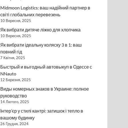
Midmoon Logistics: ваш надійний партнер в
світі глобальних перевезень
10 Вересня, 2025
Як вибрати дитяче ліжко для хлопчика
10 Вересня, 2025
Як вибрати ідеальну коляску 3 в 1: ваш
повний гід
7 Квітня, 2025
Быстрый и выгодный автовыкуп в Одессе с
NNauto
12 Березня, 2025
Виды номерных знаков в Украине: полное
руководство
14 Лютого, 2025
Інтер’єр у стилі кантрі: затишок і тепло в
вашому будинку
26 Грудня, 2024