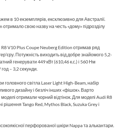
жем в 10 екземплярів, ексклюзивно для Австралії.
on отримало свою назву на честь «дому» підрозділу
R8 V10 Plus Coupe Neuberg Edition отримав ряд
ер’єру. Потужність виходить від добре знайомого 5,2-
ний генерувати 449 кВт (610,46 к.с.) і 560 Нм
год – 3,2 секунди.
 головного світла Laser Light High-Beam, набір
ивого дизайну і безліч інших «фішок». Варто
моделі отримали чорний відтінок. Для моделі Audi R8
і рішення Tango Red, Mythos Black, Suzuka Grey і
исокоякісної перфорованої шкіри Nappa та алькантари.