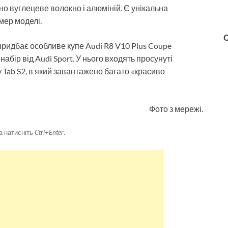
но вуглецеве волокно і алюміній. Є унікальна
мер моделі.
 придбає особливе купе Audi R8 V10 Plus Coupe
абір від Audi Sport. У нього входять просунуті
 Tab S2, в який завантажено багато «красиво
Фото з мережі.
а натисніть
Ctrl+Enter
.