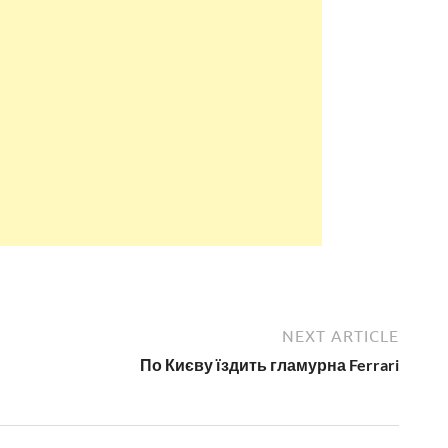
NEXT ARTICLE
По Києву їздить гламурна Ferrari