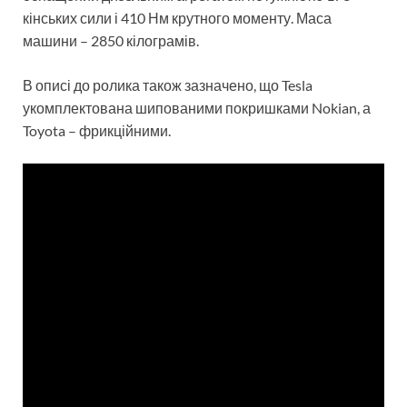
кінських сили і 410 Нм крутного моменту. Маса
машини – 2850 кілограмів.
В описі до ролика також зазначено, що Tesla
укомплектована шипованими покришками Nokian, а
Toyota – фрикційними.