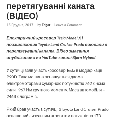
перетягуванні каната
(ВІДЕО)
15 Грудня, 2017
-
by
Edgar
-
Leave a Comment
Електричний кросовер Tesla Model X і
позашляховик Toyota Land Cruiser Prado воювали в
перетягуванні каната. Відео змагання
опубліковано на YouTube-каналі Bjørn Nyland.
У сутичці взяв участь кросовер Tesla в модифікації
P90D. Така машина оснащується двома
електромоторами сумарною потужністю 762 кінські
сили і 967 Нм крутного моменту. Маса автомобіля –
2468 кілограмів.
Який брав участь в сутичці зToyota Land Cruiser Prado
оснащений дизельним агрегатом потужністю 173