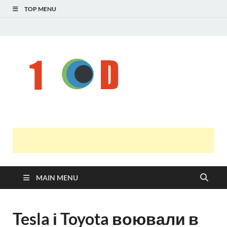
TOP MENU
Н
голо
і
У
оста
нов
онл
т
с
MAIN MENU
Tesla і Toyota воювали в