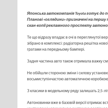
Японська автокомпанія Toyota готує до по
Планові «оглядини» призначені на першу 
скан-копії рекламного проспекту автоно
Те що відразу впадає в очі в переглянутої ве
зібрано в комплексі: радіаторна решітка ново
гратами на передньому бампері.
Задня частина авто також отримала важку смуг
Не обійшли стороною зміни і силову установку.
восьмиступінчастою автоматичною коробкою
З класики в модельному ряду залишать 2,5-літро
Автоновинки вже в базовій версії отримає вста