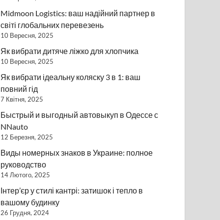
Midmoon Logistics: ваш надійний партнер в
світі глобальних перевезень
10 Вересня, 2025
Як вибрати дитяче ліжко для хлопчика
10 Вересня, 2025
Як вибрати ідеальну коляску 3 в 1: ваш
повний гід
7 Квітня, 2025
Быстрый и выгодный автовыкуп в Одессе с
NNauto
12 Березня, 2025
Виды номерных знаков в Украине: полное
руководство
14 Лютого, 2025
Інтер’єр у стилі кантрі: затишок і тепло в
вашому будинку
26 Грудня, 2024