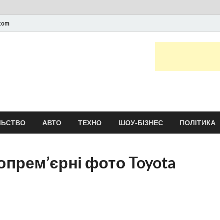
.com
Новини України та сві
головні і останні новини онлайн
ЛЬСТВО
АВТО
ТЕХНО
ШОУ-БІЗНЕС
ПОЛІТИКА
опрем’єрні фото Toyota