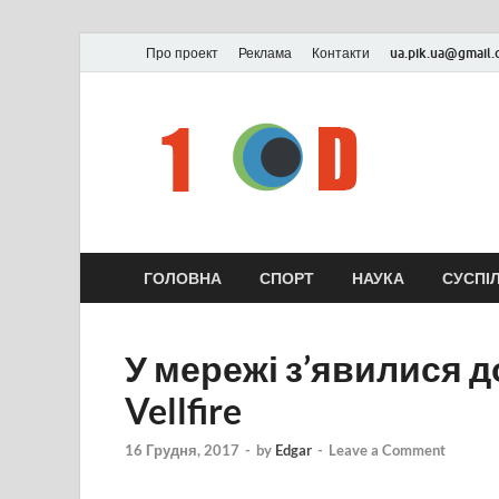
Про проект
Реклама
Контакти
ua.pik.ua@gmail
ГОЛОВНА
СПОРТ
НАУКА
СУСПІ
У мережі з’явилися д
Vellfire
16 Грудня, 2017
-
by
Edgar
-
Leave a Comment