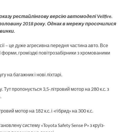
казу рестайлінгову версію автомоделі Vellfire.
половину 2018 року. Однак в мережу просочилися
винки.
рсії – це дуже агресивна передня частина авто. Все
ї форми, громіздкі повітрозабірники з хромованими
у на багажник і нові ліхтарі.
 Тут пропонується 3,5-літровий мотор на 280 к.с. з
.
вий мотор на 182 к.с. і «гібрид» на 300 к.с.
новлену систему «Toyota Safety Sense P» з круїз-