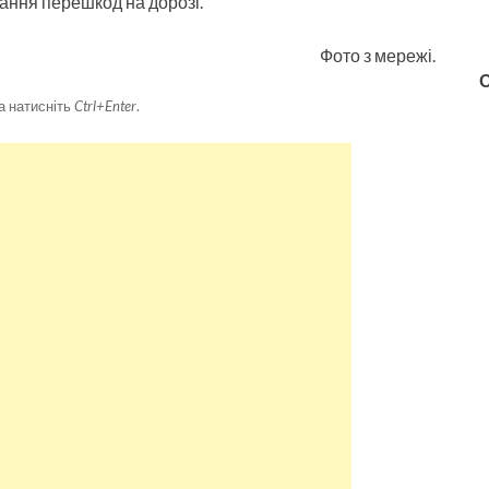
ання перешкод на дорозі.
Фото з мережі.
а натисніть
Ctrl+Enter
.