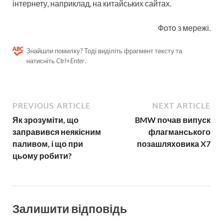
інтернету, наприклад, на китайських сайтах.
Фото з мережі.
Знайшли помилку? Тоді виділіть фрагмент тексту та
натисніть
Ctrl+Enter
.
PREVIOUS ARTICLE
NEXT ARTICLE
Як зрозуміти, що
BMW почав випуск
заправився неякісним
флагманського
паливом, і що при
позашляховика X7
цьому робити?
Залишити відповідь