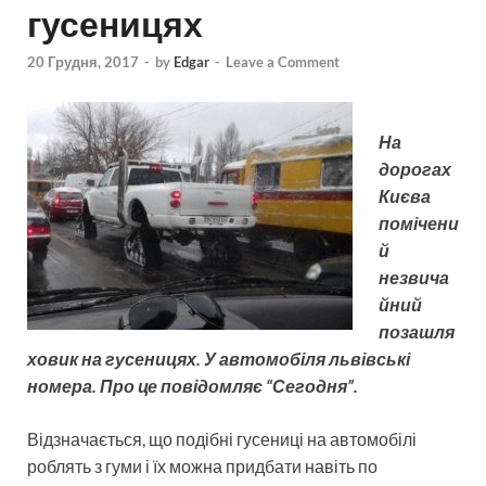
гусеницях
20 Грудня, 2017
-
by
Edgar
-
Leave a Comment
На
дорогах
Києва
помічени
й
незвича
йний
позашля
ховик на гусеницях. У автомобіля львівські
номера. Про це повідомляє “Сегодня”.
Відзначається, що подібні гусениці на автомобілі
роблять з гуми і їх можна придбати навіть по