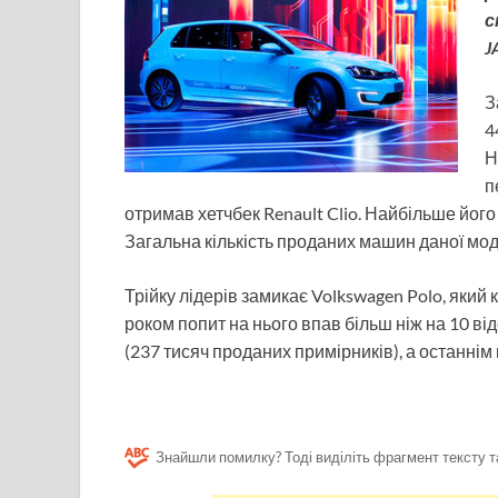
с
J
З
4
Н
п
отримав хетчбек Renault Clio. Найбільше його 
Загальна кількість проданих машин даної мод
Трійку лідерів замикає Volkswagen Polo, який 
роком попит на нього впав більш ніж на 10 від
(237 тисяч проданих примірників), а останнім 
Знайшли помилку? Тоді виділіть фрагмент тексту т