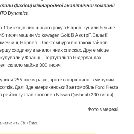
клали фахівці міжнародної аналітичної компанії
ATO Dynamics.
а 11 місяців нинішнього року в Європі купили більше
45 тисяч машин Volkswagen Golf. В Австрії, Бельгії,
імеччині, Норвегії і Люксембурзі він також зайняв
ершу сходинку в аналогічних списках. Друге місце
купували у Франції, Португалії та Нідерландах.
елі склало майже 300 тисяч.
купили 255 тисяч разів, проте в порівнянні з минулим
сотків. Далі йде американський автомобіль Ford Fiesta
в рейтингу став кросовер Nissan Qashqai (230 тисяч).
Фото з мережі.
а натисніть
Ctrl+Enter
.