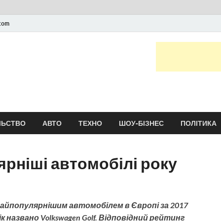
.com
Новини України та сві
головні і останні новини онлайн
ЛЬСТВО
АВТО
ТЕХНО
ШОУ-БІЗНЕС
ПОЛІТИКА
рніші автомобілі року
айпопулярнішим автомобілем в Європі за 2017
ік названо Volkswagen Golf. Відповідний рейтинг