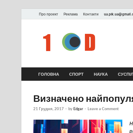
Про проект
Реклама
Контакти
ua.pik.ua@gmail
ГОЛОВНА
СПОРТ
НАУКА
СУСПІ
Визначено найпопуля
21 Грудня, 2017
-
by
Edgar
-
Leave a Comment
Н
р