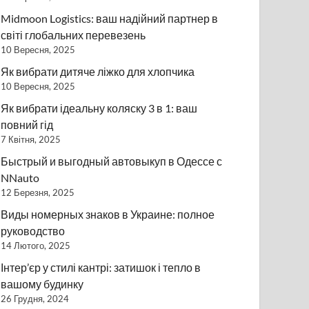
Midmoon Logistics: ваш надійний партнер в
світі глобальних перевезень
10 Вересня, 2025
Як вибрати дитяче ліжко для хлопчика
10 Вересня, 2025
Як вибрати ідеальну коляску 3 в 1: ваш
повний гід
7 Квітня, 2025
Быстрый и выгодный автовыкуп в Одессе с
NNauto
12 Березня, 2025
Виды номерных знаков в Украине: полное
руководство
14 Лютого, 2025
Інтер’єр у стилі кантрі: затишок і тепло в
вашому будинку
26 Грудня, 2024