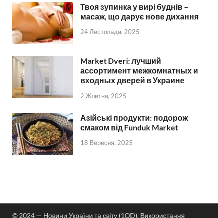
Твоя зупинка у вирі буднів –
масаж, що дарує нове дихання
24 Листопада, 2025
Market Dveri: лучший
ассортимент межкомнатных и
входных дверей в Украине
2 Жовтня, 2025
Азійські продукти: подорож
смаком від Funduk Market
18 Вересня, 2025
© 2024 — Новини України та світу (1OD). Використання