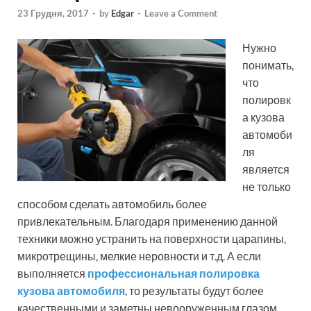
23 Грудня, 2017
-
by
Edgar
-
Leave a Comment
Нужно
понимать,
что
полировк
а кузова
автомоби
ля
является
не только
способом сделать автомобиль более
привлекательным. Благодаря применению данной
техники можно устранить на поверхности царапины,
микротрещины, мелкие неровности и т.д. А если
выполняется
профессиональная полировка
кузова автомобиля
, то результаты будут более
качественными и заметны невооруженным глазом.