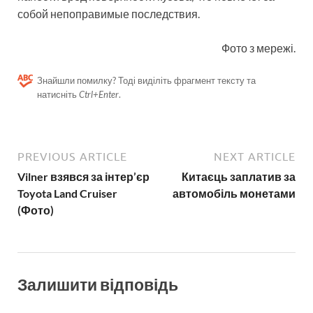
собой непоправимые последствия.
Фото з мережі.
Знайшли помилку? Тоді виділіть фрагмент тексту та
натисніть
Ctrl+Enter
.
PREVIOUS ARTICLE
NEXT ARTICLE
Vilner взявся за інтер’єр
Китаєць заплатив за
Toyota Land Cruiser
автомобіль монетами
(Фото)
Залишити відповідь