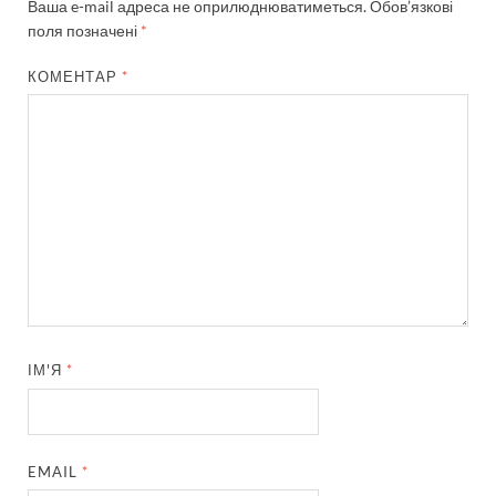
Ваша e-mail адреса не оприлюднюватиметься.
Обов’язкові
поля позначені
*
КОМЕНТАР
*
ІМ'Я
*
EMAIL
*