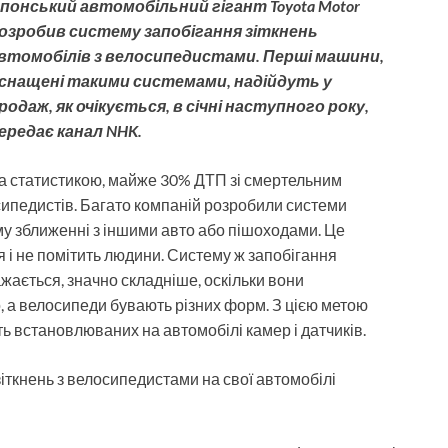
понський автомобільний гігант Toyota Motor
озробив систему запобігання зіткнень
втомобілів з велосипедистами. Перші машини,
снащені такими системами, надійдуть у
родаж, як очікується, в січні наступного року,
ередає канал NHK.
а статистикою, майже 30% ДТП зі смертельним
сипедистів. Багато компаній розробили системи
у зближенні з іншими авто або пішоходами. Це
я і не помітить людини. Систему ж запобігання
жається, значно складніше, оскільки вони
о, а велосипеди бувають різних форм. З цією метою
ь встановлюваних на автомобілі камер і датчиків.
зіткнень з велосипедистами на свої автомобілі