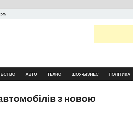
.com
Новини України та сві
головні і останні новини онлайн
ЛЬСТВО
АВТО
ТЕХНО
ШОУ-БІЗНЕС
ПОЛІТИКА
 автомобілів з новою