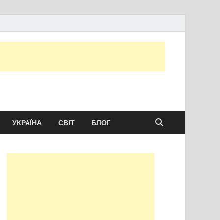
ту сьогодні
УКРАЇНА
СВІТ
БЛОГ