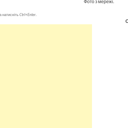
Фото з мережі.
а натисніть
Ctrl+Enter
.