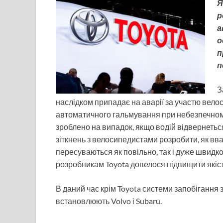
Я
р
а
о
п
п
З
наслідком припадає на аварії за участю вело
автоматичного гальмування при небезпечном
зроблено на випадок, якщо водій відвернетьс
зіткнень з велосипедистами розробити, як вва
пересуваються як повільно, так і дуже швидк
розробникам Toyota довелося підвищити якіст
В даний час крім Toyota системи запобігання 
встановлюють Volvo і Subaru.