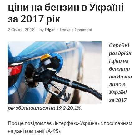
ціни на бензин в Україні
за 2017 рік
2 Січня, 2018
-
by
Edgar
-
Leave a Comment
Середні
роздрібн
і ціни на
бензини
та дизпа
ливо в
Україні
за 2017
рік збільшилися на 19,2-20,1%.
Про це повідомляє «Інтерфакс-Україна» з посиланням
на дані компанії «А-95».