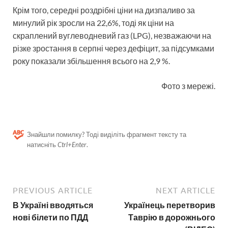
Крім того, середні роздрібні ціни на дизпаливо за
минулий рік зросли на 22,6%, тоді як ціни на
скраплений вуглеводневий газ (LPG), незважаючи на
різке зростання в серпні через дефіцит, за підсумками
року показали збільшення всього на 2,9 %.
Фото з мережі.
Знайшли помилку? Тоді виділіть фрагмент тексту та
натисніть
Ctrl+Enter
.
PREVIOUS ARTICLE
NEXT ARTICLE
В Україні вводяться
Українець перетворив
нові білети по ПДД
Таврію в дорожнього