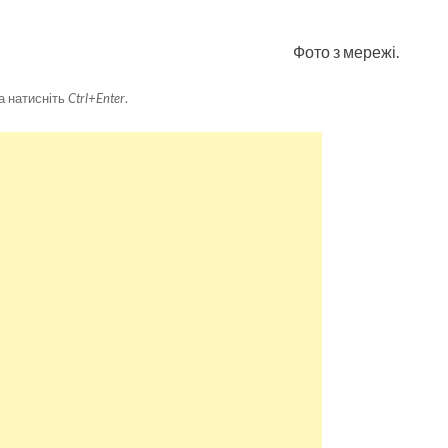
Фото з мережі.
а натисніть
Ctrl+Enter
.