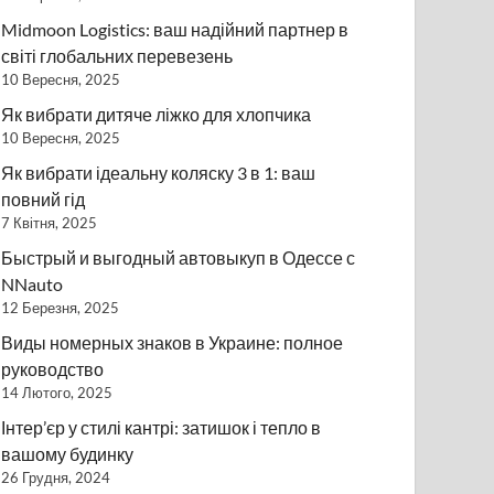
Midmoon Logistics: ваш надійний партнер в
світі глобальних перевезень
10 Вересня, 2025
Як вибрати дитяче ліжко для хлопчика
10 Вересня, 2025
Як вибрати ідеальну коляску 3 в 1: ваш
повний гід
7 Квітня, 2025
Быстрый и выгодный автовыкуп в Одессе с
NNauto
12 Березня, 2025
Виды номерных знаков в Украине: полное
руководство
14 Лютого, 2025
Інтер’єр у стилі кантрі: затишок і тепло в
вашому будинку
26 Грудня, 2024