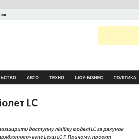
.com
Новини України та сві
головні і останні новини онлайн
ЛЬСТВО
АВТО
ТЕХНО
ШОУ-БІЗНЕС
ПОЛІТИКА
іолет LC
розширити доступну лінійку моделі LC за рахунок
«зарядженого» купе Lexus LC F. Причому, проект