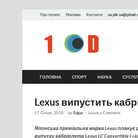
Про проект
Реклама
Контакти
ua.pik.ua@gmail
ГОЛОВНА
СПОРТ
НАУКА
СУСПІ
Lexus випустить кабр
17 Січня, 2018
-
by
Edgar
-
Leave a Comment
Японська преміальна марка Lexus планує 
випуску кабріолета Lexus LC Convertible і 