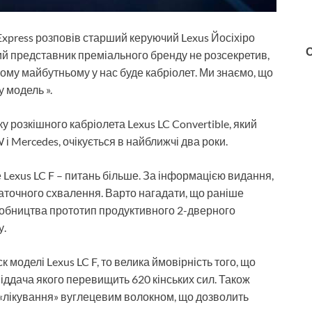
Express розповів старший керуючий Lexus Йосіхіро
ий представник преміального бренду не розсекретив,
му майбутньому у нас буде кабріолет. Ми знаємо, що
 модель ».
у розкішного кабріолета Lexus LC Convertible, який
 Mercedes, очікується в найближчі два роки.
 Lexus LC F – питань більше. За інформацією видання,
таточного схвалення. Варто нагадати, що раніше
робництва прототип продуктивного 2-дверного
у.
 моделі Lexus LC F, то велика ймовірність того, що
віддача якого перевищить 620 кінських сил. Також
«лікування» вуглецевим волокном, що дозволить