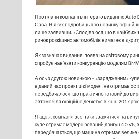
Про плани компанії в інтерв’ю виданню Auto 
Сава. Ніяких подробиць про новинку офіційн
лише заявивши: «Сподіваюся, що в найближчо
ринок розкішних автомобілів вимагає відкриту
Як зазначає видання, поява на світовому ринк
спробує нав’язати конкуренцію моделям BMW і
А ось з другою новинкою – «зарядженим» купе
в даний час проект цієї моделі не отримав ос
передбачалося, що практично готовий до ви
автомобіля офіційно дебютує в кінці 2017 рок
Якщо ж компанія все-таки зважитися на випуск
купе отримає модернізований двигун 4.0 V8, 
передбачається, що машина отримає велике 