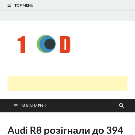
TOP MENU
Н
голо
і
У
оста
нов
онл
т
с
MAIN MENU
Audi R8 розігнали до 394