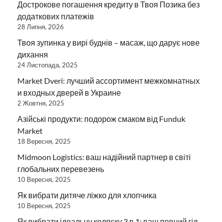
Дострокове погашення кредиту в Твоя Позика без
додаткових платежів
28 Липня, 2026
Твоя зупинка у вирі буднів – масаж, що дарує нове
дихання
24 Листопада, 2025
Market Dveri: лучший ассортимент межкомнатных
и входных дверей в Украине
2 Жовтня, 2025
Азійські продукти: подорож смаком від Funduk
Market
18 Вересня, 2025
Midmoon Logistics: ваш надійний партнер в світі
глобальних перевезень
10 Вересня, 2025
Як вибрати дитяче ліжко для хлопчика
10 Вересня, 2025
Як вибрати ідеальну коляску 3 в 1: ваш повний гід