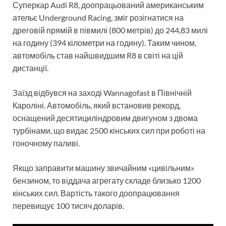
Суперкар Audi R8, доопрацьований американським
ательє Underground Racing, зміг розігнатися на
дреговій прямій в півмилі (800 метрів) до 244,83 милі
на годину (394 кілометри на годину). Таким чином,
автомобіль став найшвидшим R8 в світі на цій
дистанції.
Заїзд відбувся на заході Wannagofast в Північній
Кароліні. Автомобіль, який встановив рекорд,
оснащений десятициліндровим двигуном з двома
турбінами, що видає 2500 кінських сил при роботі на
гоночному паливі.
Якщо заправити машину звичайним «цивільним»
бензином, то віддача агрегату складе близько 1200
кінських сил. Вартість такого доопрацювання
перевищує 100 тисяч доларів.