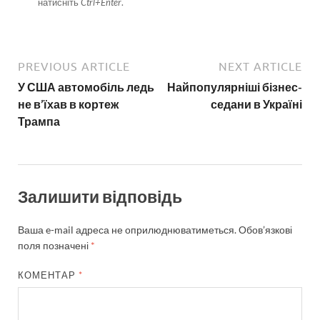
натисніть
Ctrl+Enter
.
PREVIOUS ARTICLE
NEXT ARTICLE
У США автомобіль ледь
Найпопулярніші бізнес-
не в’їхав в кортеж
седани в Україні
Трампа
Залишити відповідь
Ваша e-mail адреса не оприлюднюватиметься.
Обов’язкові
поля позначені
*
КОМЕНТАР
*