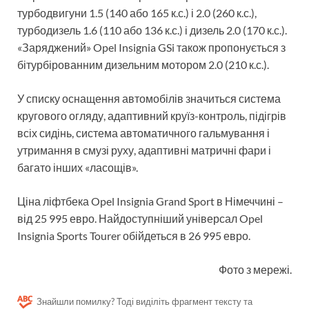
турбодвигуни 1.5 (140 або 165 к.с.) і 2.0 (260 к.с.),
турбодизель 1.6 (110 або 136 к.с.) і дизель 2.0 (170 к.с.).
«Заряджений» Opel Insignia GSi також пропонується з
бітурбірованним дизельним мотором 2.0 (210 к.с.).
У списку оснащення автомобілів значиться система
кругового огляду, адаптивний круїз-контроль, підігрів
всіх сидінь, система автоматичного гальмування і
утримання в смузі руху, адаптивні матричні фари і
багато інших «ласощів».
Ціна ліфтбека Opel Insignia Grand Sport в Німеччині –
від 25 995 евро. Найдоступніший універсал Opel
Insignia Sports Tourer обійдеться в 26 995 евро.
Фото з мережі.
Знайшли помилку? Тоді виділіть фрагмент тексту та