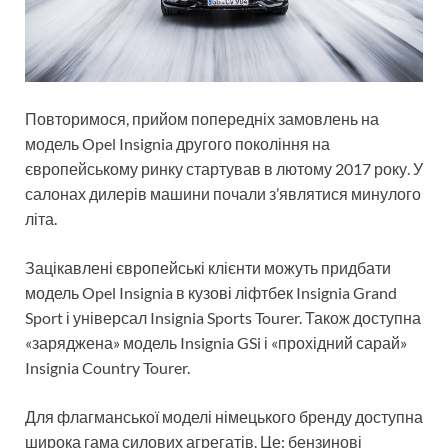
Повторимося, прийом попередніх замовлень на
модель Opel Insignia другого покоління на
європейському ринку стартував в лютому 2017 року. У
салонах дилерів машини почали з’являтися минулого
літа.
Зацікавлені європейські клієнти можуть придбати
модель Opel Insignia в кузові ліфтбек Insignia Grand
Sport і універсал Insignia Sports Tourer. Також доступна
«заряджена» модель Insignia GSi і «прохідний сарай»
Insignia Country Tourer.
Для флагманської моделі німецького бренду доступна
широка гама силових агрегатів. Це: бензинові