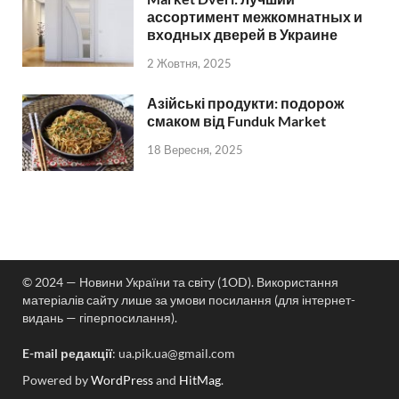
ассортимент межкомнатных и
входных дверей в Украине
2 Жовтня, 2025
Азійські продукти: подорож
смаком від Funduk Market
18 Вересня, 2025
© 2024 — Новини України та світу (1OD). Використання
матеріалів сайту лише за умови посилання (для інтернет-
видань — гіперпосилання).
E-mail редакції
:
ua.pik.ua@gmail.com
Powered by
WordPress
and
HitMag
.