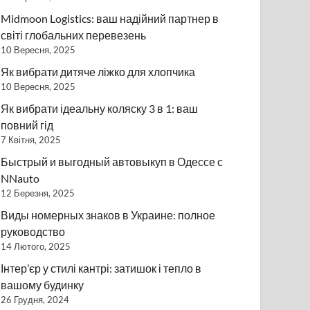
Midmoon Logistics: ваш надійний партнер в
світі глобальних перевезень
10 Вересня, 2025
Як вибрати дитяче ліжко для хлопчика
10 Вересня, 2025
Як вибрати ідеальну коляску 3 в 1: ваш
повний гід
7 Квітня, 2025
Быстрый и выгодный автовыкуп в Одессе с
NNauto
12 Березня, 2025
Виды номерных знаков в Украине: полное
руководство
14 Лютого, 2025
Інтер’єр у стилі кантрі: затишок і тепло в
вашому будинку
26 Грудня, 2024