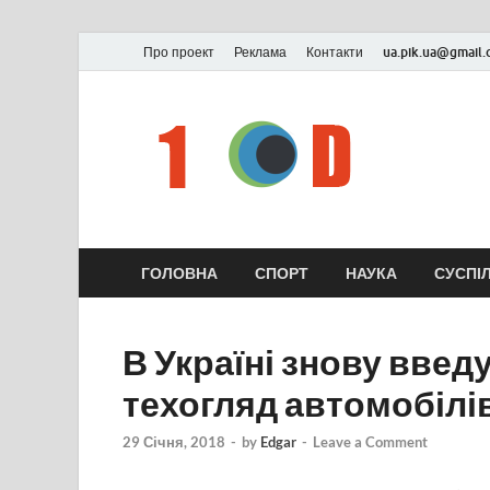
Про проект
Реклама
Контакти
ua.pik.ua@gmail
ГОЛОВНА
СПОРТ
НАУКА
СУСПІ
В Україні знову введ
техогляд автомобілі
29 Січня, 2018
-
by
Edgar
-
Leave a Comment