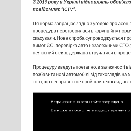
З 2019 року в Україні відновлять обов’яз
повідомляє “ICTV”.
Ця норма запрацює згідно з угодою про асоц
процедура перетворилася в корупційну норму у 
скасували. Нова спроба супроводжується пр
вимог ЄС: перевірка авто незалежними СТО, у 
неякісний огляд, держава втручатися в процес
Процедуру введуть поетапно, в залежності ві
позбавити нові автомобілі від техоглядів на 
того, що несправні і не пройшли техогляд авто