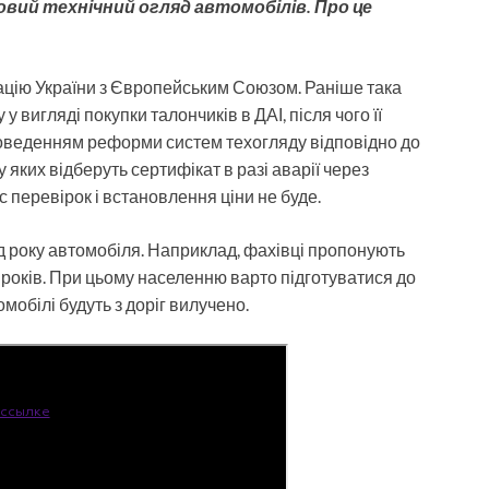
ковий технічний огляд автомобілів. Про це
іацію України з Європейським Союзом. Раніше така
вигляді покупки талончиків в ДАІ, після чого її
оведенням реформи систем техогляду відповідно до
яких відберуть сертифікат в разі аварії через
 перевірок і встановлення ціни не буде.
д року автомобіля. Наприклад, фахівці пропонують
5 років. При цьому населенню варто підготуватися до
мобілі будуть з доріг вилучено.