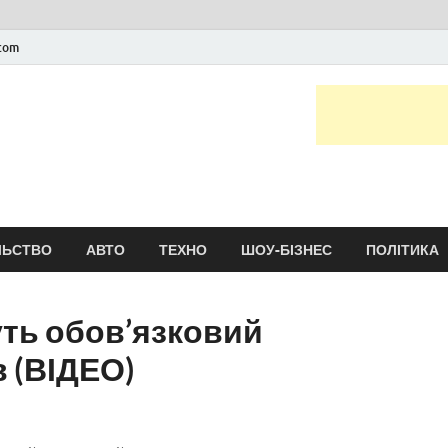
.com
Новини України та сві
головні і останні новини онлайн
ЛЬСТВО
АВТО
ТЕХНО
ШОУ-БІЗНЕС
ПОЛІТИКА
уть обов’язковий
в (ВІДЕО)