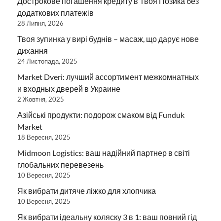
Дострокове погашення кредиту в Твоя Позика без
додаткових платежів
28 Липня, 2026
Твоя зупинка у вирі буднів – масаж, що дарує нове
дихання
24 Листопада, 2025
Market Dveri: лучший ассортимент межкомнатных
и входных дверей в Украине
2 Жовтня, 2025
Азійські продукти: подорож смаком від Funduk
Market
18 Вересня, 2025
Midmoon Logistics: ваш надійний партнер в світі
глобальних перевезень
10 Вересня, 2025
Як вибрати дитяче ліжко для хлопчика
10 Вересня, 2025
Як вибрати ідеальну коляску 3 в 1: ваш повний гід