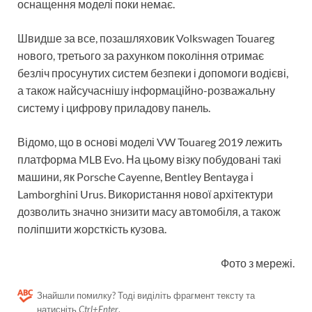
оснащення моделі поки немає.
Швидше за все, позашляховик Volkswagen Touareg
нового, третього за рахунком покоління отримає
безліч просунутих систем безпеки і допомоги водієві,
а також найсучаснішу інформаційно-розважальну
систему і цифрову приладову панель.
Відомо, що в основі моделі VW Touareg 2019 лежить
платформа MLB Evo. На цьому візку побудовані такі
машини, як Porsche Cayenne, Bentley Bentayga і
Lamborghini Urus. Використання нової архітектури
дозволить значно знизити масу автомобіля, а також
поліпшити жорсткість кузова.
Фото з мережі.
Знайшли помилку? Тоді виділіть фрагмент тексту та
натисніть
Ctrl+Enter
.