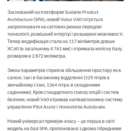
Заснований на платформі Scalable Product
Architecture (SPA), новий Volvo V60 готується
запропонувати на світових ринках передові
технології, розкішний інтер’єр і розширені можливості.
Тепер модифікація стала на 117 міліметрів довше
XC60 (в загальному 4 761 мм) і отримала колісну базу,
розміром в 2 872 міліметра.
Зміна параметрів сприяла збільшенню простору як в
салоні, так і в багажному відділенні (529 літрів в
звичайному стані, 1364 літра зі складеними
сидіннями). Крім стандартного списку опцій і систем
безпеки, новий V60 отримав напівавтономну систему
управління Pilot Assist і технологію Autobrake.
Новий універсал преміум-класу – це перша в світі
модель на базі SPA, пропонована з двома гібридними