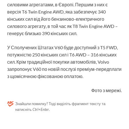
силовими агрегатами, в Європі. Першим з них є
версія T6 Twin Engine AWD, яка забезпечує 340
кінських сил від його бензиново-електричного
силового агрегату, в той час як T8 Twin Engine AWD –
генерує близько 390 кінських сил.
У Сполучених Штатах V60 буде доступний з T5 FWD,
потужністю 250 кінських сил і T6 AWD – 316 кінських
сил. Крім традиційної покупки автомобілів, Volvo
запропонує V60 по новій послузі преміум-передплати
з щомісячною фіксованою оплатою.
Фото з мережі.
Знайшли помилку? Тоді виділіть фрагмент тексту та
натисніть
Ctrl+Enter
.