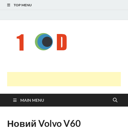
TOP MENU
Н
голо
і
У
оста
нов
онл
т
с
MAIN MENU
Новий Volvo V60