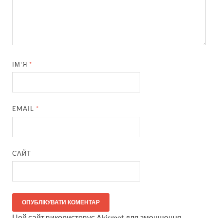
ІМ'Я
*
EMAIL
*
САЙТ
Цей сайт використовує Akismet для зменшення