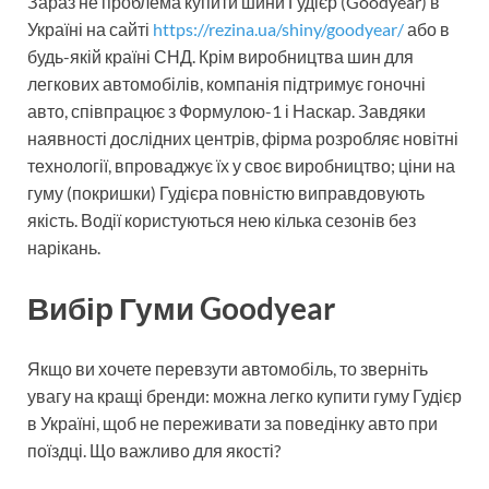
Зараз не проблема купити шини Гудієр (Goodyear) в
Україні на сайті
https://rezina.ua/shiny/goodyear/
або в
будь-якій країні СНД. Крім виробництва шин для
легкових автомобілів, компанія підтримує гоночні
авто, співпрацює з Формулою-1 і Наскар. Завдяки
наявності дослідних центрів, фірма розробляє новітні
технології, впроваджує їх у своє виробництво; ціни на
гуму (покришки) Гудієра повністю виправдовують
якість. Водії користуються нею кілька сезонів без
нарікань.
Вибір Гуми Goodyear
Якщо ви хочете перевзути автомобіль, то зверніть
увагу на кращі бренди: можна легко купити гуму Гудієр
в Україні, щоб не переживати за поведінку авто при
поїздці. Що важливо для якості?