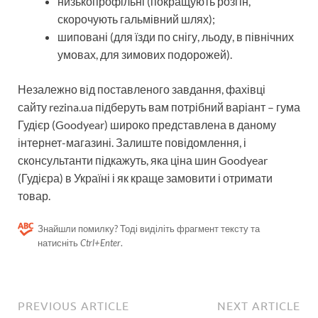
низькопрофільні (покращують розгін,
скорочують гальмівний шлях);
шиповані (для їзди по снігу, льоду, в північних
умовах, для зимових подорожей).
Незалежно від поставленого завдання, фахівці
сайту rezina.ua підберуть вам потрібний варіант – гума
Гудієр (Goodyear) широко представлена ​​в даному
інтернет-магазині. Залиште повідомлення, і
сконсультанти підкажуть, яка ціна шин Goodyear
(Гудієра) в Україні і як краще замовити і отримати
товар.
Знайшли помилку? Тоді виділіть фрагмент тексту та
натисніть
Ctrl+Enter
.
PREVIOUS ARTICLE
NEXT ARTICLE