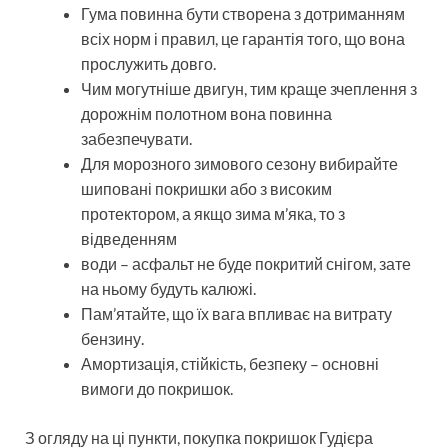
Гума повинна бути створена з дотриманням
всіх норм і правил, це гарантія того, що вона
прослужить довго.
Чим могутніше двигун, тим краще зчеплення з
дорожнім полотном вона повинна
забезпечувати.
Для морозного зимового сезону вибирайте
шиповані покришки або з високим
протектором, а якщо зима м’яка, то з
відведенням
води – асфальт не буде покритий снігом, зате
на ньому будуть калюжі.
Пам’ятайте, що їх вага впливає на витрату
бензину.
Амортизація, стійкість, безпеку – основні
вимоги до покришок.
З огляду на ці пункти, покупка покришок Гудієра