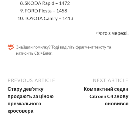
SKODA Rapid – 1472
FORD Fiesta – 1458
TOYOTA Camry – 1413
Фото з мережі.
Знайшли помилку? Тоді виділіть фрагмент тексту та
натисніть
Ctrl+Enter
.
PREVIOUS ARTICLE
NEXT ARTICLE
Стару дев’ятку
Компактний седан
продають за ціною
Citroen C4 знову
преміального
оновився
кросовера