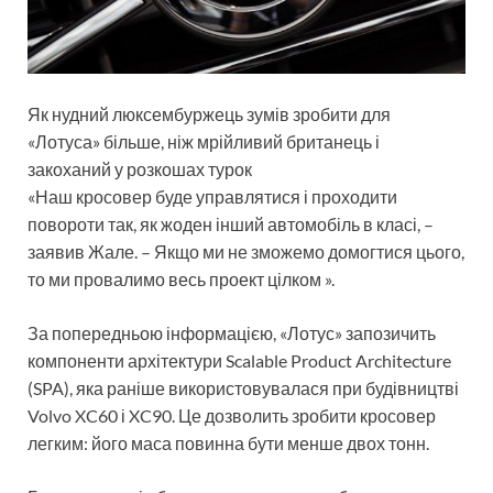
Як нудний люксембуржець зумів зробити для
«Лотуса» більше, ніж мрійливий британець і
закоханий у розкошах турок
«Наш кросовер буде управлятися і проходити
повороти так, як жоден інший автомобіль в класі, –
заявив Жале. – Якщо ми не зможемо домогтися цього,
то ми провалимо весь проект цілком ».
За попередньою інформацією, «Лотус» запозичить
компоненти архітектури Scalable Product Architecture
(SPA), яка раніше використовувалася при будівництві
Volvo XC60 і XC90. Це дозволить зробити кросовер
легким: його маса повинна бути менше двох тонн.