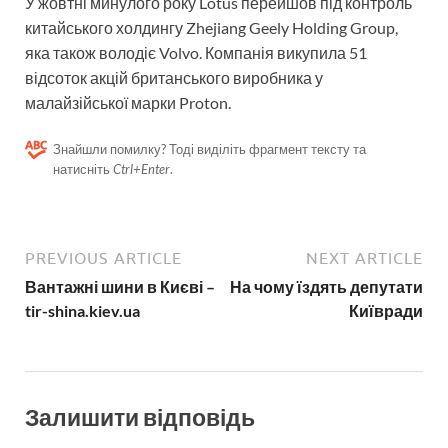
У жовтні минулого року Lotus перейшов під контроль
китайського холдингу Zhejiang Geely Holding Group,
яка також володіє Volvo. Компанія викупила 51
відсоток акцій британського виробника у
малайзійської марки Proton.
Знайшли помилку? Тоді виділіть фрагмент тексту та
натисніть
Ctrl+Enter
.
PREVIOUS ARTICLE
NEXT ARTICLE
Вантажні шини в Києві –
На чому їздять депутати
tir-shina.kiev.ua
Київради
Залишити відповідь