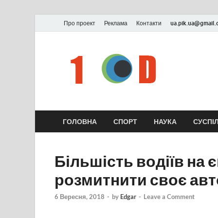
Про проект
Реклама
Контакти
ua.pik.ua@gmail
ГОЛОВНА
СПОРТ
НАУКА
СУСПІ
Більшість водіїв на
розмитнити своє авт
6 Вересня, 2018
-
by
Edgar
-
Leave a Comment