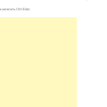
а натисніть
Ctrl+Enter
.