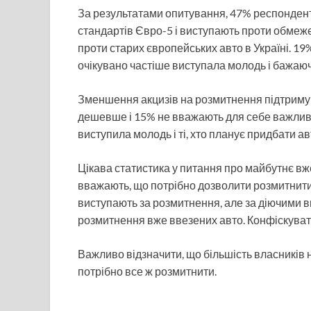
За результатами опитування, 47% респонден
стандартів Євро-5 і виступають проти обмеж
проти старих європейських авто в Україні. 19%
очікувано частіше виступала молодь і бажаю
Зменшення акцизів на розмитнення підтримую
дешевше і 15% не вважають для себе важлив
виступила молодь і ті, хто планує придбати ав
Цікава статистика у питання про майбутнє вж
вважають, що потрібно дозволити розмитнити
виступають за розмитнення, але за діючими в
розмитнення вже ввезених авто. Конфіскувати
Важливо відзначити, що більшість власників 
потрібно все ж розмитнити.