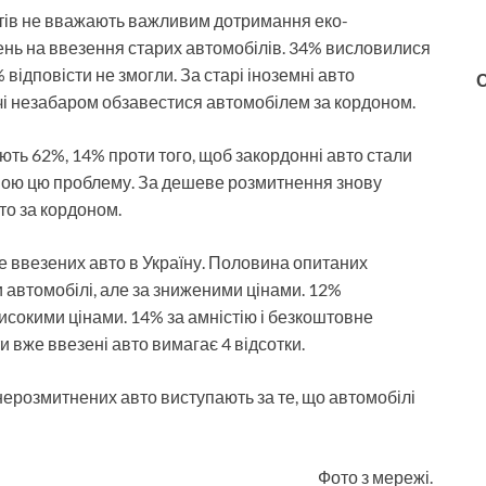
тів не вважають важливим дотримання еко-
ень на ввезення старих автомобілів. 34% висловилися
 відповісти не змогли. За старі іноземні авто
чі незабаром обзавестися автомобілем за кордоном.
ть 62%, 14% проти того, щоб закордонні авто стали
ою цю проблему. За дешеве розмитнення знову
то за кордоном.
е ввезених авто в Україну. Половина опитаних
 автомобілі, але за зниженими цінами. 12%
исокими цінами. 14% за амністію і безкоштовне
 вже ввезені авто вимагає 4 відсотки.
нерозмитнених авто виступають за те, що автомобілі
Фото з мережі.