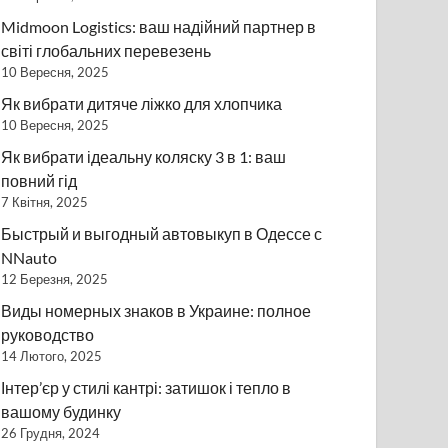
Midmoon Logistics: ваш надійний партнер в
світі глобальних перевезень
10 Вересня, 2025
Як вибрати дитяче ліжко для хлопчика
10 Вересня, 2025
Як вибрати ідеальну коляску 3 в 1: ваш
повний гід
7 Квітня, 2025
Быстрый и выгодный автовыкуп в Одессе с
NNauto
12 Березня, 2025
Виды номерных знаков в Украине: полное
руководство
14 Лютого, 2025
Інтер’єр у стилі кантрі: затишок і тепло в
вашому будинку
26 Грудня, 2024