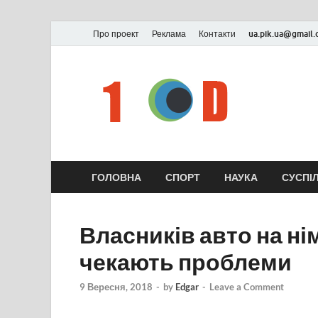
Про проект
Реклама
Контакти
ua.pik.ua@gmail
ГОЛОВНА
СПОРТ
НАУКА
СУСПІ
Власників авто на н
чекають проблеми
9 Вересня, 2018
-
by
Edgar
-
Leave a Comment