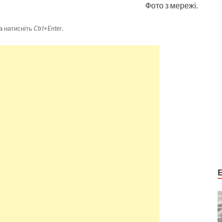
Фото з мережі.
а натисніть
Ctrl+Enter
.