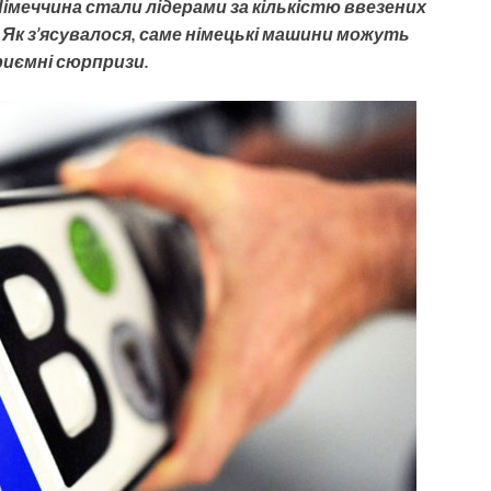
імеччина стали лідерами за кількістю ввезених
 Як з’ясувалося, саме німецькі машини можуть
риємні сюрпризи.