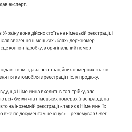
дав експерт.
Україну вона дійсно стоїть на німецькій реєстрації, і
н після ввезення німецьких «блях» держномер
ісце копію-підробку, а оригінальний номер
онодавством, здача реєстраційних номерних знаків
няття автомобіля з реєстрації після продажу.
ду, що Німеччина входить в топ-трійку, але
 всі« бляхи »на німецьких номерах (насправді, на
о на іноземній реєстрації », так як в Німеччині їх
вто вже по документам не існує», – резюмував Олег