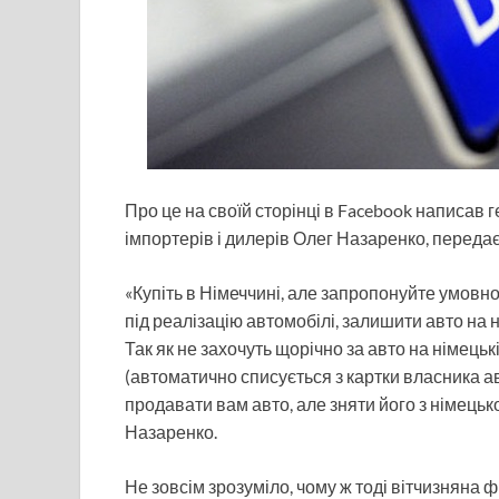
Про це на своїй сторінці в Facebook написав 
імпортерів і дилерів Олег Назаренко, передає
«Купіть в Німеччині, але запропонуйте умовн
під реалізацію автомобілі, залишити авто на ні
Так як не захочуть щорічно за авто на німецьк
(автоматично списується з картки власника ав
продавати вам авто, але зняти його з німецько
Назаренко.
Не зовсім зрозуміло, чому ж тоді вітчизняна 