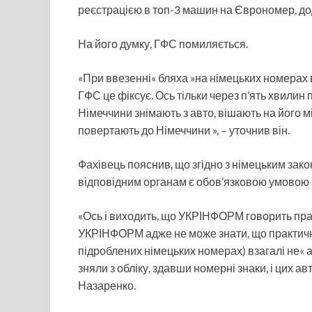
реєстрацією в топ-3 машин на Єврономер, до
На його думку, ГФС помиляється.
«При ввезенні« бляха »на німецьких номерах в 
ГФС це фіксує. Ось тільки через п’ять хвили
Німеччини знімають з авто, вішають на його м
повертають до Німеччини », – уточнив він.
Фахівець пояснив, що згідно з німецьким зак
відповідним органам є обов’язковою умовою з
«Ось і виходить, що УКРІНФОРМ говорить прав
УКРІНФОРМ адже не може знати, що практично
підроблених німецьких номерах) взагалі не« авт
зняли з обліку, здавши номерні знаки, і цих а
Назаренко.