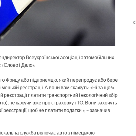
гендиректор Всеукраїнської асоціації автомобільних
 «Слово і Дело».
ого Фрицу або підприємцю, який перепродує або бере
мецькій реєстрації. А вони вам скажуть: «Ні за що!».
ій реєстрації платити транспортний і екологічний збір
то), не кажучи вже про страховку і ТО. Вони захочуть
ї реєстрації, щоб не платити податки », – зазначив
фіскальна служба включає авто з німецькою