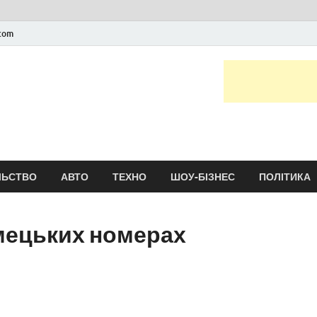
.com
Новини України та сві
головні і останні новини онлайн
ЛЬСТВО
АВТО
ТЕХНО
ШОУ-БІЗНЕС
ПОЛІТИКА
імецьких номерах