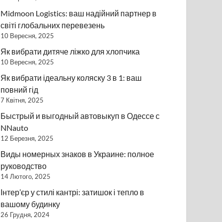
Midmoon Logistics: ваш надійний партнер в
світі глобальних перевезень
10 Вересня, 2025
Як вибрати дитяче ліжко для хлопчика
10 Вересня, 2025
Як вибрати ідеальну коляску 3 в 1: ваш
повний гід
7 Квітня, 2025
Быстрый и выгодный автовыкуп в Одессе с
NNauto
12 Березня, 2025
Виды номерных знаков в Украине: полное
руководство
14 Лютого, 2025
Інтер’єр у стилі кантрі: затишок і тепло в
вашому будинку
26 Грудня, 2024