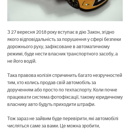
З 27 вересня 2018 року вступає в дію Закон, згідно
якого відповідальність за порушення у сфері безпеки
дорожнього руху, зафіксоване в автоматичному
режимі, буде нести власник транспортного засобу, а
не його водій.
Така правова колізія спричинить багато незручностей
тим, хто колись продав свій автомобіль за
дорученням або просто по техпаспорту. Коли почне
працювати система фотофіксації, такому юридичному
власнику авто будуть приходити штрафи.
Тож зараз не зайвим буде перевірити, які автомобілі
числяться саме за вами. Це можна зробити,