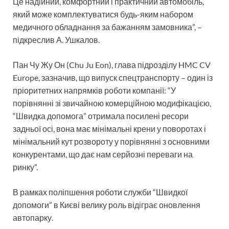
Це надійний, комфортний і практичний автомобіль,
який може комплектуватися будь-яким набором
медичного обладнання за бажанням замовника”, –
підкреслив А. Ушкалов.
Пан Чу Жу Он (Chu Ju Eon), глава підрозділу HMC CV
Europe, зазначив, що випуск спецтранспорту – один із
пріоритетних напрямків роботи компанії: “У
порівнянні зі звичайною комерційною модифікацією,
“Швидка допомога” отримала посилені ресори
задньої осі, вона має мінімальні крени у поворотах і
мінімальний кут розвороту у порівнянні з основними
конкурентами, що дає нам серйозні переваги на
ринку”.
В рамках поліпшення роботи служби “Швидкої
допомоги” в Києві велику роль відіграє оновлення
автопарку.