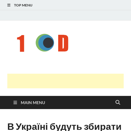
TOP MENU
Н
голо
і
У
оста
нов
онл
т
с
MAIN MENU
В Україні будуть збирати