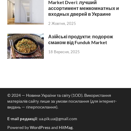
Market Dveri: лучший
ассортимент межкомнатных и
входных дверей в Украине
2 Жовтня, 2025
Азійські продукти: подорож
смаком від Funduk Market
18 Вересня, 2025
© 2024 — Новини України та світу (1OD). Використання
матеріалів сайту лише за умови посилання (для інтернет-
видань — гіперпосилання).
E-mail редакції
:
ua.pik.ua@gmail.com
Powered by
WordPress
and
HitMag
.