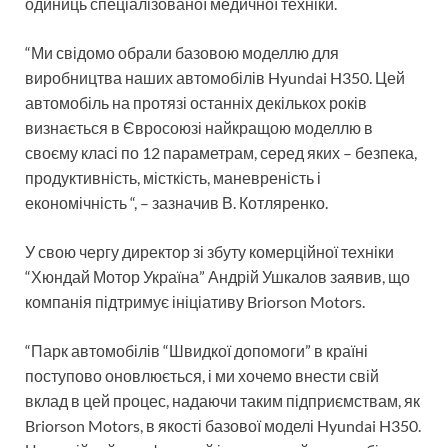
одиниць спеціалізованої медичної техніки.
“Ми свідомо обрали базовою моделлю для
виробництва наших автомобілів Hyundai H350. Цей
автомобіль на протязі останніх декількох років
визнається в Євросоюзі найкращою моделлю в
своєму класі по 12 параметрам, серед яких – безпека,
продуктивність, місткість, маневреність і
економічність “, – зазначив В. Котляренко.
У свою чергу директор зі збуту комерційної техніки
“Хюндай Мотор Україна” Андрій Ушкалов заявив, що
компанія підтримує ініціативу Briorson Motors.
“Парк автомобілів “Швидкої допомоги” в країні
поступово оновлюється, і ми хочемо внести свій
вклад в цей процес, надаючи таким підприємствам, як
Briorson Motors, в якості базової моделі Hyundai H350.