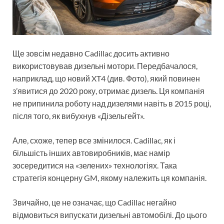
Ще зовсім недавно Cadillac досить активно
використовував дизельні мотори. Передбачалося,
наприклад, що новий XT4 (див. Фото), який повинен
з’явитися до 2020 року, отримає дизель. Ця компанія
не припинила роботу над дизелями навіть в 2015 році,
після того, як вибухнув «Дізельгейт».
Але, схоже, тепер все змінилося. Cadillac, як і
більшість інших автовиробників, має намір
зосередитися на «зелених» технологіях. Така
стратегія концерну GM, якому належить ця компанія.
Звичайно, це не означає, що Cadillac негайно
відмовиться випускати дизельні автомобілі. До цього