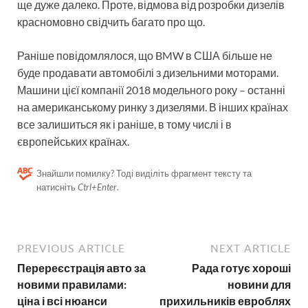
ще дуже далеко. Проте, відмова від розробки дизелів
красномовно свідчить багато про що.
Раніше повідомлялося, що BMW в США більше не
буде продавати автомобілі з дизельними моторами.
Машини цієї компанії 2018 модельного року – останні
на американському ринку з дизелями. В інших країнах
все залишиться як і раніше, в тому числі і в
європейських країнах.
Знайшли помилку? Тоді виділіть фрагмент тексту та
натисніть
Ctrl+Enter
.
PREVIOUS ARTICLE
NEXT ARTICLE
Перереєстрація авто за
Рада готує хороші
новими правилами:
новини для
ціна і всі нюанси
прихильників евроблях