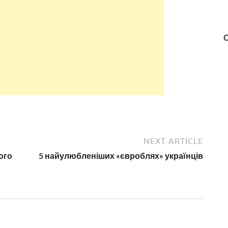
NEXT ARTICLE
ого
5 найулюбленіших «євроблях» українців