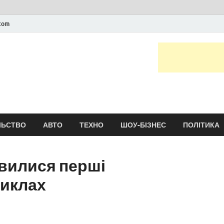
.com
Новини України та сві
головні і останні новини онлайн
ЛЬСТВО
АВТО
ТЕХНО
ШОУ-БІЗНЕС
ПОЛІТИКА
явилися перші
циклах