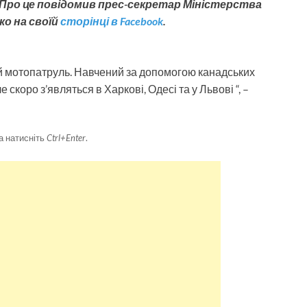
. Про це повідомив прес-секретар Міністерства
о на своїй
сторінці в Facebook
.
й мотопатруль. Навчений за допомогою канадських
е скоро з’являться в Харкові, Одесі та у Львові “, –
а натисніть
Ctrl+Enter
.