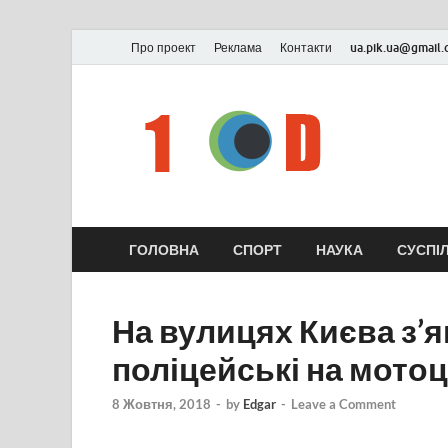
Про проект
Реклама
Контакти
ua.pik.ua@gmail
ГОЛОВНА
СПОРТ
НАУКА
СУСПІ
На вулицях Києва з’
поліцейські на мото
8 Жовтня, 2018
-
by
Edgar
-
Leave a Comment