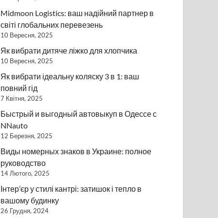
Midmoon Logistics: ваш надійний партнер в
світі глобальних перевезень
10 Вересня, 2025
Як вибрати дитяче ліжко для хлопчика
10 Вересня, 2025
Як вибрати ідеальну коляску 3 в 1: ваш
повний гід
7 Квітня, 2025
Быстрый и выгодный автовыкуп в Одессе с
NNauto
12 Березня, 2025
Виды номерных знаков в Украине: полное
руководство
14 Лютого, 2025
Інтер’єр у стилі кантрі: затишок і тепло в
вашому будинку
26 Грудня, 2024