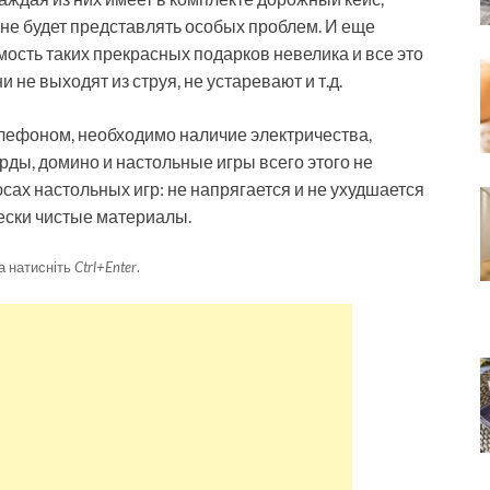
не будет представлять особых проблем. И еще
ость таких прекрасных подарков невелика и все это
не выходят из струя, не устаревают и т.д.
елефоном, необходимо наличие электричества,
арды, домино и настольные игры всего этого не
юсах настольных игр: не напрягается и не ухудшается
чески чистые материалы.
а натисніть
Ctrl+Enter
.