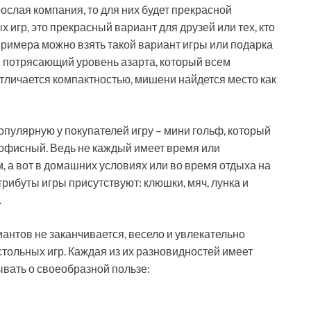
ослая компания, то для них будет прекрасной
игр, это прекрасный вариант для друзей или тех, кто
 примера можно взять такой вариант игры или подарка
гры потрясающий уровень азарта, который всем
отличается компактностью, мишени найдется место как
опулярную у покупателей игру – мини гольф, который
офисный. Ведь не каждый имеет время или
 а вот в домашних условиях или во время отдыха на
рибуты игры присутствуют: клюшки, мяч, лунка и
.
иантов не заканчивается, весело и увлекательно
тольных игр. Каждая из их разновидностей имеет
ывать о своеобразной пользе: