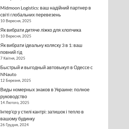
Midmoon Logistics: ваш надійний партнер в
світі глобальних перевезень
10 Вересня, 2025
Як вибрати дитяче ліжко для хлопчика
10 Вересня, 2025
Як вибрати ідеальну коляску 3 в 1: ваш
повний гід
7 Квітня, 2025
Быстрый и выгодный автовыкуп в Одессе с
NNauto
12 Березня, 2025
Виды номерных знаков в Украине: полное
руководство
14 Лютого, 2025
Інтер’єр у стилі кантрі: затишок і тепло в
вашому будинку
26 Грудня, 2024