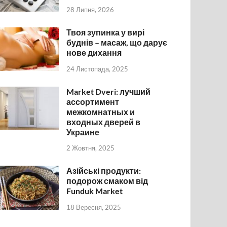
28 Липня, 2026
Твоя зупинка у вирі
буднів – масаж, що дарує
нове дихання
24 Листопада, 2025
Market Dveri: лучший
ассортимент
межкомнатных и
входных дверей в
Украине
2 Жовтня, 2025
Азійські продукти:
подорож смаком від
Funduk Market
18 Вересня, 2025