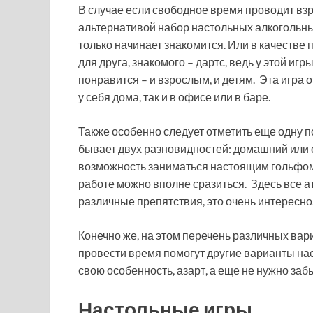
В случае если свободное время проводит взр
альтернативой набор настольных алкогольных 
только начинает знакомится. Или в качестве
для друга, знакомого – дартс, ведь у этой и
понравится – и взрослым, и детям. Эта игра 
у себя дома, так и в офисе или в баре.
Также особенно следует отметить еще одну п
бывает двух разновидностей: домашний или 
возможность заниматься настоящим гольфом,
работе можно вполне сразиться. Здесь все ат
различные препятствия, это очень интересно
Конечно же, на этом перечень различных вар
провести время помогут другие варианты нас
свою особенность, азарт, а еще не нужно заб
Настольные игры