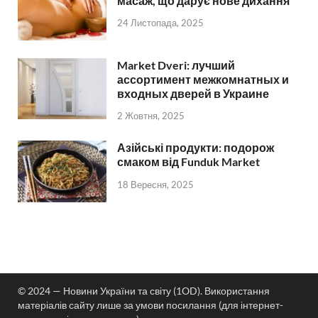
масаж, що дарує нове дихання
24 Листопада, 2025
Market Dveri: лучший
ассортимент межкомнатных и
входных дверей в Украине
2 Жовтня, 2025
Азійські продукти: подорож
смаком від Funduk Market
18 Вересня, 2025
© 2024 — Новини України та світу (1OD). Використання
матеріалів сайту лише за умови посилання (для інтернет-