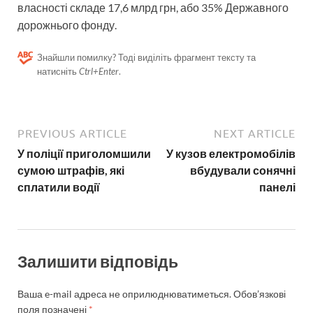
власності складе 17,6 млрд грн, або 35% Державного
дорожнього фонду.
Знайшли помилку? Тоді виділіть фрагмент тексту та
натисніть
Ctrl+Enter
.
PREVIOUS ARTICLE
NEXT ARTICLE
У поліції приголомшили
У кузов електромобілів
сумою штрафів, які
вбудували сонячні
сплатили водії
панелі
Залишити відповідь
Ваша e-mail адреса не оприлюднюватиметься.
Обов’язкові
поля позначені
*