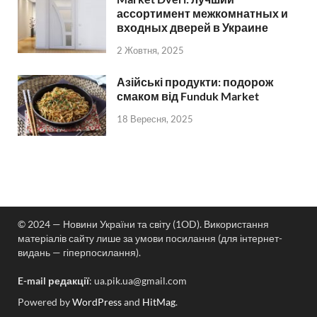
ассортимент межкомнатных и
входных дверей в Украине
2 Жовтня, 2025
Азійські продукти: подорож
смаком від Funduk Market
18 Вересня, 2025
© 2024 — Новини України та світу (1OD). Використання
матеріалів сайту лише за умови посилання (для інтернет-
видань — гіперпосилання).
E-mail редакції
:
ua.pik.ua@gmail.com
Powered by
WordPress
and
HitMag
.