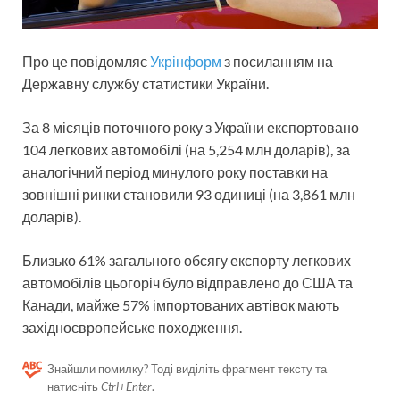
Про це повідомляє
Укрінформ
з посиланням на
Державну службу статистики України.
За 8 місяців поточного року з України експортовано
104 легкових автомобілі (на 5,254 млн доларів), за
аналогічний період минулого року поставки на
зовнішні ринки становили 93 одиниці (на 3,861 млн
доларів).
Близько 61% загального обсягу експорту легкових
автомобілів цьогоріч було відправлено до США та
Канади, майже 57% імпортованих автівок мають
західноєвропейське походження.
Знайшли помилку? Тоді виділіть фрагмент тексту та
натисніть
Ctrl+Enter
.