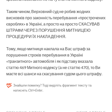
Таким чином, Верховний суд не робив жодних
висновків про законність перебування «прострочених
євроблях» в Україні, а просто на просто СКАСУВАВ
ШТРАФИ ЧЕРЕЗ ПОРУШЕННЯ МИТНИЦЕЮ
ПРОЦЕДУРИ ЇХ НАКЛАДЕННЯ.
Тому, якщо митниця наклала на Вас штраф за
порушення строків перебування в Україні
«транзитного» автомобіля і як підставу вказала
статтю 469 Митного кодексу (а не статтю 470), то Ви
маєте всі шанси на скасування судом цього штрафу.
Знайшли помилку? Тоді виділіть фрагмент тексту та
натисніть
Ctrl+Enter
.