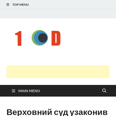
TOP MENU
Н
голо
і
У
оста
нов
онл
т
с
MAIN MENU
Верховний суд узаконив