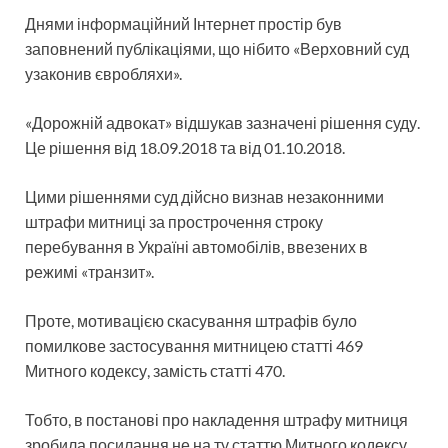
Днями інформаційний Інтернет простір був
заповнений публікаціями, що нібито «Верховний суд
узаконив євробляхи».
«Дорожній адвокат» відшукав зазначені рішення суду.
Це рішення від 18.09.2018 та від 01.10.2018.
Цими рішеннями суд дійсно визнав незаконними
штрафи митниці за прострочення строку
перебування в Україні автомобілів, ввезених в
режимі «транзит».
Проте, мотивацією скасування штрафів було
помилкове застосування митницею статті 469
Митного кодексу, замість статті 470.
Тобто, в постанові про накладення штрафу митниця
зробила посилання не на ту статтю Митного кодексу.