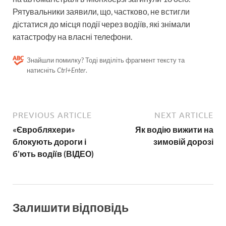
Рятувальники заявили, що, частково, не встигли
дістатися до місця події через водіїв, які знімали
катастрофу на власні телефони.
Знайшли помилку? Тоді виділіть фрагмент тексту та
натисніть
Ctrl+Enter
.
PREVIOUS ARTICLE
NEXT ARTICLE
«Євробляхери»
Як водію вижити на
блокують дороги і
зимовій дорозі
б’ють водіїв (ВІДЕО)
Залишити відповідь