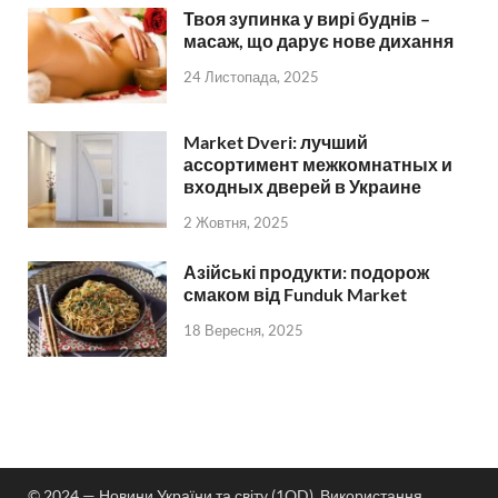
Твоя зупинка у вирі буднів –
масаж, що дарує нове дихання
24 Листопада, 2025
Market Dveri: лучший
ассортимент межкомнатных и
входных дверей в Украине
2 Жовтня, 2025
Азійські продукти: подорож
смаком від Funduk Market
18 Вересня, 2025
© 2024 — Новини України та світу (1OD). Використання