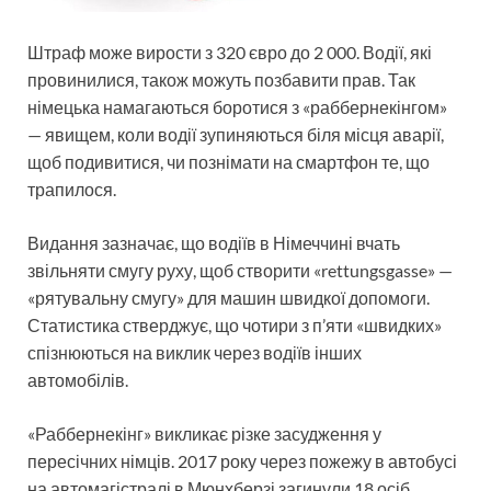
Штраф може вирости з 320 євро до 2 000. Водії, які
провинилися, також можуть позбавити прав. Так
німецька намагаються боротися з «раббернекінгом»
— явищем, коли водії зупиняються біля місця аварії,
щоб подивитися, чи познімати на смартфон те, що
трапилося.
Видання зазначає, що водіїв в Німеччині вчать
звільняти смугу руху, щоб створити «rettungsgasse» —
«рятувальну смугу» для машин швидкої допомоги.
Статистика стверджує, що чотири з п’яти «швидких»
спізнюються на виклик через водіїв інших
автомобілів.
«Раббернекінг» викликає різке засудження у
пересічних німців. 2017 року через пожежу в автобусі
на автомагістралі в Мюнхберзі загинули 18 осіб.