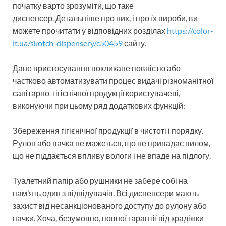
початку варто зрозуміти, що таке
диспенсер. Детальніше про них, і про їх вироби, ви
можете прочитати у відповідних розділах
https://color-
it.ua/skotch-dispensery/c50459
сайту.
Дане пристосування покликане повністю або
частково автоматизувати процес видачі різноманітної
санітарно-гігієнічної продукції користувачеві,
виконуючи при цьому ряд додаткових функцій:
Збереження гігієнічної продукції в чистоті і порядку.
Рулон або пачка не мажеться, що не припадає пилом,
що не піддається впливу вологи і не впаде на підлогу.
Туалетний папір або рушники не забере собі на
пам’ять один з відвідувачів. Всі диспенсери мають
захист від несанкціонованого доступу до рулону або
пачки. Хоча, безумовно, повної гарантії від крадіжки