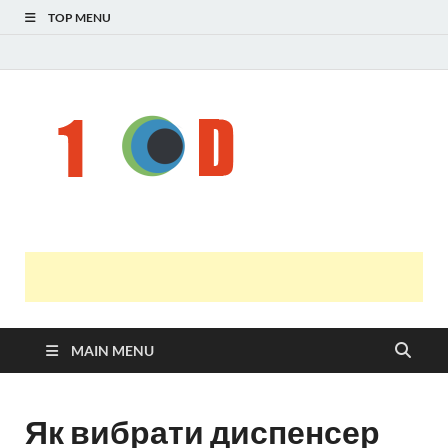
TOP MENU
Н
голо
і
У
оста
нов
онл
т
с
MAIN MENU
Як вибрати диспенсер