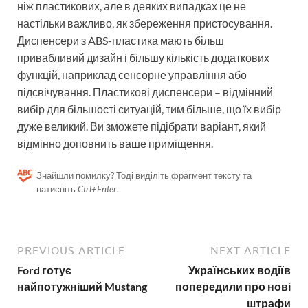
ніж пластикових, але в деяких випадках це не
настільки важливо, як збереження пристосування.
Диспенсери з ABS-пластика мають більш
привабливий дизайн і більшу кількість додаткових
функцій, наприклад сенсорне управління або
підсвічування. Пластикові диспенсери – відмінний
вибір для більшості ситуацій, тим більше, що їх вибір
дуже великий. Ви зможете підібрати варіант, який
відмінно доповнить ваше приміщення.
Знайшли помилку? Тоді виділіть фрагмент тексту та
натисніть
Ctrl+Enter
.
PREVIOUS ARTICLE
NEXT ARTICLE
Ford готує
Українських водіїв
найпотужніший Mustang
попередили про нові
штрафи