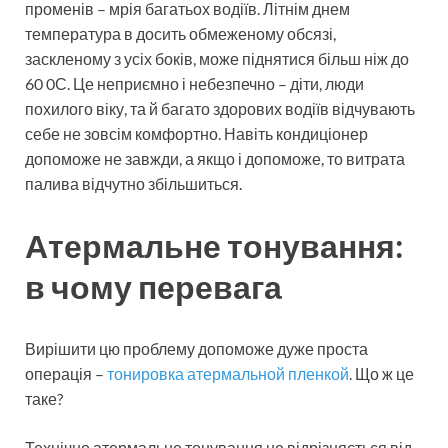
променів – мрія багатьох водіїв. Літнім днем ​​
температура в досить обмеженому обсязі,
заскленому з усіх боків, може піднятися більш ніж до
60 0С. Це неприємно і небезпечно – діти, люди
похилого віку, та й багато здорових водіїв відчувають
себе не зовсім комфортно. Навіть кондиціонер
допоможе не завжди, а якщо і допоможе, то витрата
палива відчутно збільшиться.
Атермальне тонування:
в чому перевага
Вирішити цю проблему допоможе дуже проста
операція –
тонировка атермальной пленкой
. Що ж це
таке?
Технічно атермальне тонування не відрізняється від