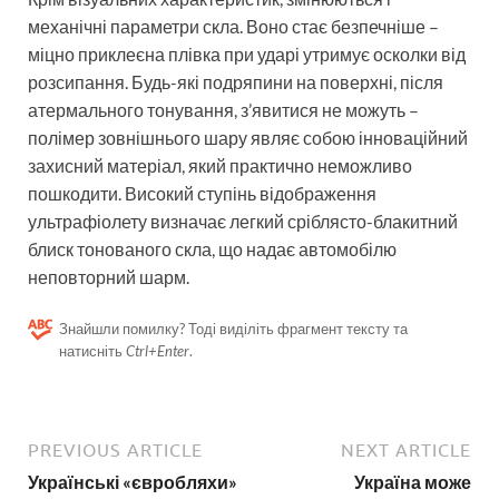
механічні параметри скла. Воно стає безпечніше –
міцно приклеєна плівка при ударі утримує осколки від
розсипання. Будь-які подряпини на поверхні, після
атермального тонування, з’явитися не можуть –
полімер зовнішнього шару являє собою інноваційний
захисний матеріал, який практично неможливо
пошкодити. Високий ступінь відображення
ультрафіолету визначає легкий сріблясто-блакитний
блиск тонованого скла, що надає автомобілю
неповторний шарм.
Знайшли помилку? Тоді виділіть фрагмент тексту та
натисніть
Ctrl+Enter
.
PREVIOUS ARTICLE
NEXT ARTICLE
Українські «євробляхи»
Україна може