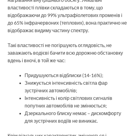
властивості плівки складаються в тому, що
відображаючи до 99% ультрафіолетових променів і
до 65% інфрачервоних (теплових), вона практично не
відображає видиму частину спектру.
Такі властивості не погіршують оглядовість, не
заважають водієві бачити всю дорожню обстановку
вдень і вночі, в той же час:
Придушуються відблиски (14-16%);
Знижується інтенсивність світла фар
зустрічних автомобілів;
Інтенсивність і колір світлових сигналів
попутних автомобілів не змінюється;
Дзеркального блиску немає – дискомфорту
для зустрічних водіїв не виникає.
Крім візуальних характеристик, змінюються і