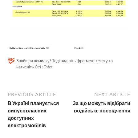
Знайшли помилку? Тоді виділіть фрагмент тексту та
натисніть
Ctrl+Enter
.
PREVIOUS ARTICLE
NEXT ARTICLE
В Україні планується
За що можуть відібрати
випуск власних
водійське посвідчення
доступних
електромобілів