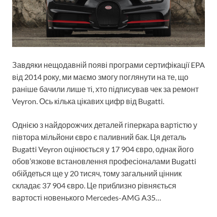
Завдяки нещодавній появі програми сертифікації EPA
від 2014 року, ми маємо змогу поглянути на те, що
раніше бачили лише ті, хто підписував чек за ремонт
Veyron. Ось кілька цікавих цифр від Bugatti.
Однією з найдорожчих деталей гіперкара вартістю у
півтора мільйони євро є паливний бак. Ця деталь
Bugatti Veyron оцінюється у 17 904 євро, однак його
обов’язкове встановлення професіоналами Bugatti
обійдеться ще у 20 тисяч, тому загальний цінник
складає 37 904 євро. Це приблизно рівняється
вартості новенького Mercedes-AMG A35…