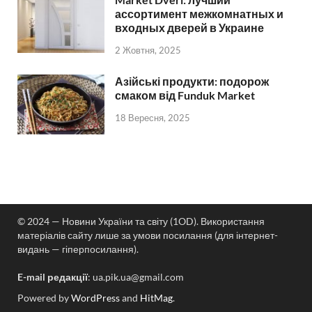
ассортимент межкомнатных и
входных дверей в Украине
2 Жовтня, 2025
Азійські продукти: подорож
смаком від Funduk Market
18 Вересня, 2025
© 2024 — Новини України та світу (1OD). Використання
матеріалів сайту лише за умови посилання (для інтернет-
видань — гіперпосилання).
E-mail редакції
:
ua.pik.ua@gmail.com
Powered by
WordPress
and
HitMag
.