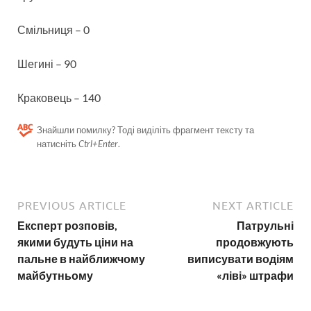
Смільниця – 0
Шегині – 90
Краковець – 140
Знайшли помилку? Тоді виділіть фрагмент тексту та
натисніть
Ctrl+Enter
.
PREVIOUS ARTICLE
NEXT ARTICLE
Експерт розповів,
Патрульні
якими будуть ціни на
продовжують
пальне в найближчому
виписувати водіям
майбутньому
«ліві» штрафи