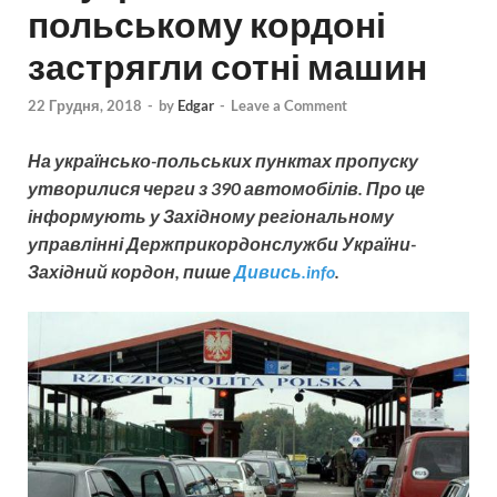
польському кордоні
застрягли сотні машин
22 Грудня, 2018
-
by
Edgar
-
Leave a Comment
На українсько-польських пунктах пропуску
утворилися черги з 390 автомобілів. Про це
інформують у Західному регіональному
управлінні Держприкордонслужби України-
Західний кордон, пише
Дивись.info
.