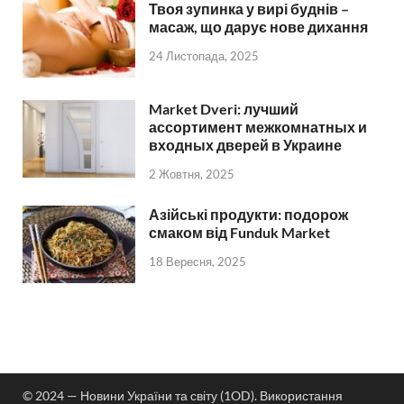
Твоя зупинка у вирі буднів –
масаж, що дарує нове дихання
24 Листопада, 2025
Market Dveri: лучший
ассортимент межкомнатных и
входных дверей в Украине
2 Жовтня, 2025
Азійські продукти: подорож
смаком від Funduk Market
18 Вересня, 2025
© 2024 — Новини України та світу (1OD). Використання