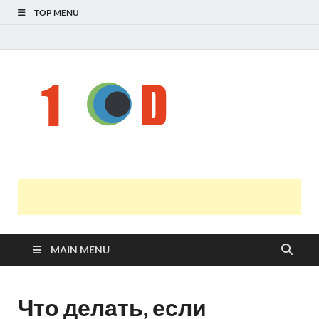
TOP MENU
Н
голо
і
У
оста
нов
онл
т
с
MAIN MENU
Что делать, если