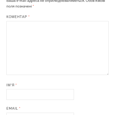
Ваша e-mail адреса не оприлюднюватиметься.
Обов’язкові
поля позначені
*
КОМЕНТАР
*
ІМ'Я
*
EMAIL
*