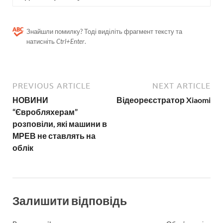
Знайшли помилку? Тоді виділіть фрагмент тексту та
натисніть
Ctrl+Enter
.
PREVIOUS ARTICLE
NEXT ARTICLE
НОВИНИ
Відеореєстратор Xiaomi
“Євробляхерам”
розповіли, які машини в
МРЕВ не ставлять на
облік
Залишити відповідь