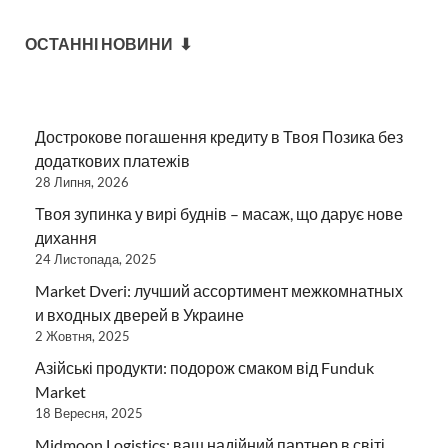
ОСТАННІ НОВИНИ ⬇
Дострокове погашення кредиту в Твоя Позика без
додаткових платежів
28 Липня, 2026
Твоя зупинка у вирі буднів – масаж, що дарує нове
дихання
24 Листопада, 2025
Market Dveri: лучший ассортимент межкомнатных
и входных дверей в Украине
2 Жовтня, 2025
Азійські продукти: подорож смаком від Funduk
Market
18 Вересня, 2025
Midmoon Logistics: ваш надійний партнер в світі