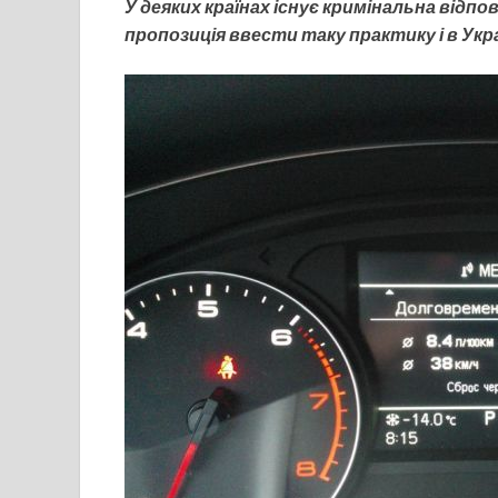
У деяких країнах існує кримінальна відпо
пропозиція ввести таку практику і в Укра