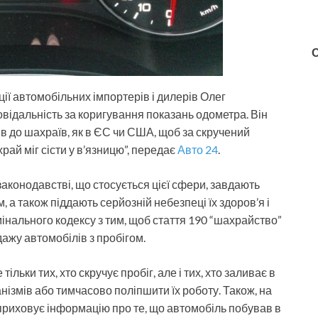
ії автомобільних імпортерів і дилерів Олег
відальність за коригування показань одометра. Він
в до шахраїв, як в ЄС чи США, щоб за скручений
ай міг сісти у в’язницю”, передає
Авто 24
.
аконодавстві, що стосується цієї сфери, завдають
а також піддають серйозній небезпеці їх здоров’я і
інального кодексу з тим, щоб стаття 190 “шахрайство”
дажу автомобілів з пробігом.
льки тих, хто скручує пробіг, але і тих, хто заливає в
ізмів або тимчасово поліпшити їх роботу. Також, на
о приховує інформацію про те, що автомобіль побував в