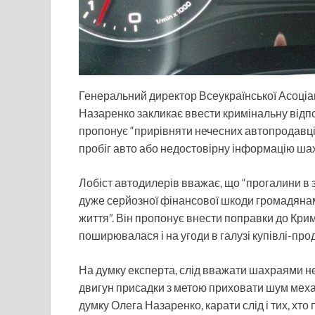
Генеральний директор Всеукраїнської Асоціац
Назаренко закликає ввести кримінальну відпо
пропонує “прирівняти нечесних автопродавці
пробіг авто або недостовірну інформацію шахр
Лобіст автодилерів вважає, що “прогалини в з
дуже серйозної фінансової шкоди громадянам, 
життя”. Він пропонує внести поправки до Крим
поширювалася і на угоди в галузі купівлі-про
На думку експерта, слід вважати шахраями не ті
двигун присадки з метою приховати шум механ
думку Олега Назаренко, карати слід і тих, хт