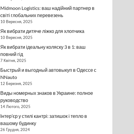
Midmoon Logistics: ваш надійний партнер в
світі глобальних перевезень
10 Вересня, 2025
Як вибрати дитяче ліжко для хлопчика
10 Вересня, 2025
Як вибрати ідеальну коляску 3 в 1: ваш
повний гід
7 Квітня, 2025
Быстрый и выгодный автовыкуп в Одессе с
NNauto
12 Березня, 2025
Виды номерных знаков в Украине: полное
руководство
14 Лютого, 2025
Інтер’єр у стилі кантрі: затишок і тепло в
вашому будинку
26 Грудня, 2024