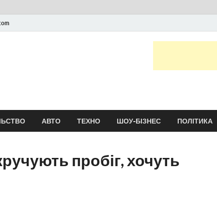
.com
Новини України та сві
головні і останні новини онлайн
ЛЬСТВО
АВТО
ТЕХНО
ШОУ-БІЗНЕС
ПОЛІТИКА
скручують пробіг, хочуть