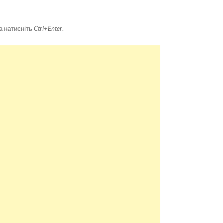
а натисніть
Ctrl+Enter
.