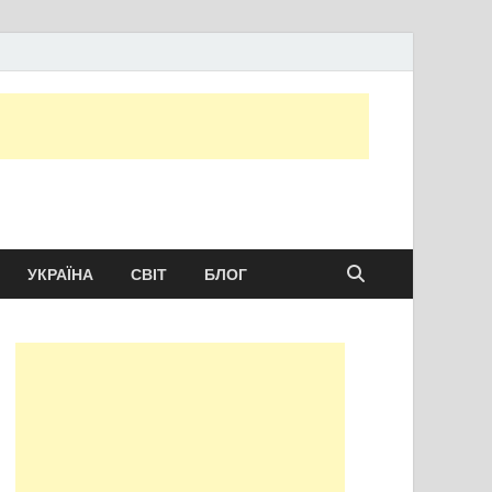
ту сьогодні
УКРАЇНА
СВІТ
БЛОГ