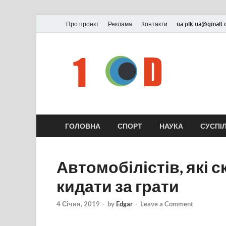
Про проект
Реклама
Контакти
ua.pik.ua@gmail
ГОЛОВНА
СПОРТ
НАУКА
СУСПІ
Автомобілістів, які 
кидати за грати
4 Січня, 2019
-
by
Edgar
-
Leave a Comment